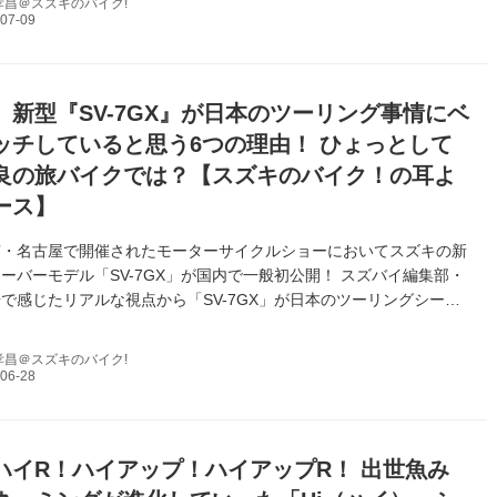
孝昌＠スズキのバイク!
】新型『SV-7GX』が日本のツーリング事情にベ
ッチしていると思う6つの理由！ ひょっとして
良の旅バイクでは？【スズキのバイク！の耳よ
ース】
京・名古屋で開催されたモーターサイクルショーにおいてスズキの新
ーバーモデル「SV-7GX」が国内で一般初公開！ スズバイ編集部・
で感じたリアルな視点から「SV-7GX」が日本のツーリングシーン
ッチしていると思う6つの理由を紹介します！
孝昌＠スズキのバイク!
ハイR！ハイアップ！ハイアップR！ 出世魚み