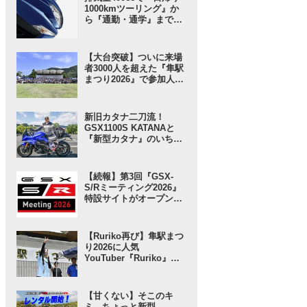
1000kmツーリング』か
ら『通勤・通学』まで1
台で完結するバイクの
2026モデル登場！ 仕様
変更を受けても価格はす
【大台突破】ついに来場
え置き!? 今となっては逆
者3000人を超えた『隼駅
にリーズナブルかも……
まつり2026』で参加人数
【スズキのバイク！ の新
以上に“スゴい”と思った
車ニュース】
ところ。【スズキのバイ
ク！ のイベントニュース
新旧カタナ二刀流！
／隼駅まつり2026】
GSX1100S KATANAと
『新型カタナ』のいちば
んの違いとは……？
【SUZUKI HEROES！
スズキ乗り突撃インタビ
【続報】第3回『GSX-
ュー】
S/Rミーティング2026』
特設サイトがオープン！
グッズ事前販売の注目ア
イテムは「ジェットスト
リーム」な……!? 【スズ
【Ruriko再び】隼駅まつ
キのバイク！ のイベント
り2026に人気
ニュース】
YouTuber『Ruriko』さ
んが登場！ しかも今年
は……!?【スズキのバイ
ク！ のイベントニュー
【甘くない】そこのキ
ス】
ミ、ちょっと新型