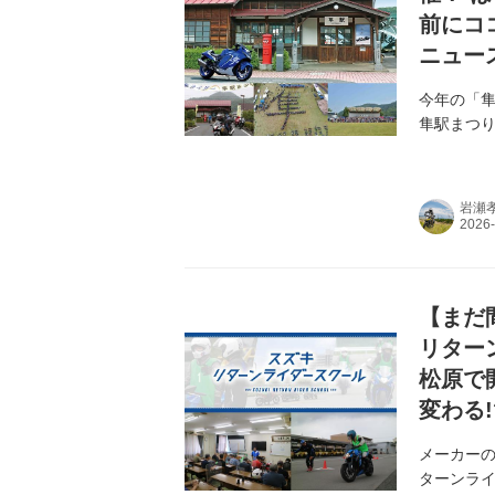
前にコ
ニュース
今年の「隼
隼駅まつ
岩瀬
【まだ
リター
松原で
変わる
メーカーの
ターンライ