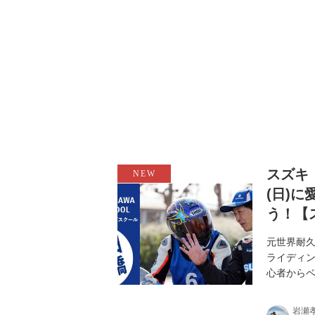
スズキ
(日)
う！【
元世界耐久
ライディン
心者から
岩瀬