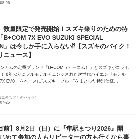
】数量限定で発売開始！スズキ乗りのための特
+COM 7X EVO SUZUKI SPECIAL
ION」は今しか手に入らない⁉︎【スズキのバイク！
りニュース】
ンカムの定番ブランド「B+COM（ビーコム）」とスズキがコラボ
！ 8年ぶりにフルモデルチェンジされた次世代ハイエンドモデル
M 7X EVO」をベースに“スズキ・ブルー”をまとった特別仕様
7X EVO SUZUKI SPECIAL EDITION」がついに発売されました！
孝昌＠スズキのバイク!
目前】8月2日（日）に『隼駅まつり2026』開
はじめて参加の人もリピーターの方も行くなら事