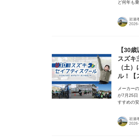
ど何年も
す。
岩瀬
【30
スズキ
（土）
ル！【
メーカーの
が7月25
すすめの
岩瀬