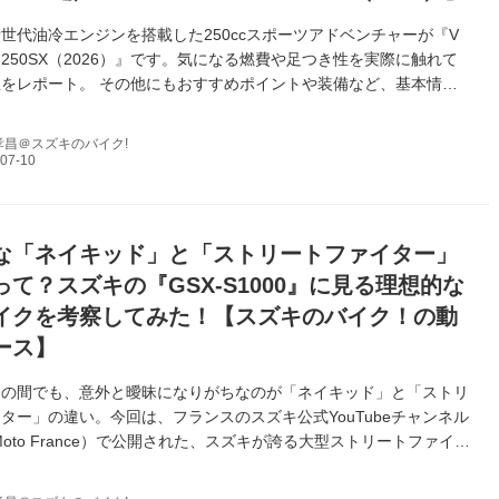
世代油冷エンジンを搭載した250ccスポーツアドベンチャーが『V
250SX（2026）』です。気になる燃費や足つき性を実際に触れて
をレポート。 その他にもおすすめポイントや装備など、基本情報
お届け！
孝昌＠スズキのバイク!
な「ネイキッド」と「ストリートファイター」
て？スズキの『GSX-S1000』に見る理想的な
イクを考察してみた！【スズキのバイク！の動
ース】
きの間でも、意外と曖昧になりがちなのが「ネイキッド」と「ストリ
ター」の違い。今回は、フランスのスズキ公式YouTubeチャンネル
i Moto France）で公開された、スズキが誇る大型ストリートファイタ
-S1000」のPV映像を見ながらその違いを解説します！