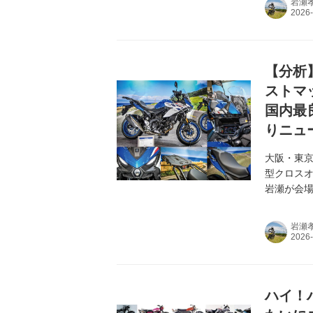
岩瀬
【分析
ストマ
国内最
りニュ
大阪・東
型クロスオ
岩瀬が会場
にベストマ
岩瀬
ハイ！