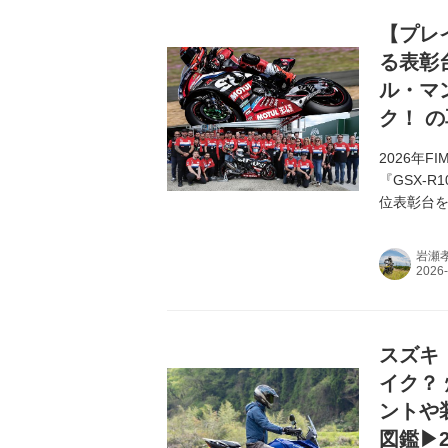
【プレ
る表彰台
ル・マ
ク！ 
2026年
『GSX-R
位表彰台を
岩瀬
スズキ『
イク？
ントや
図鑑▶25