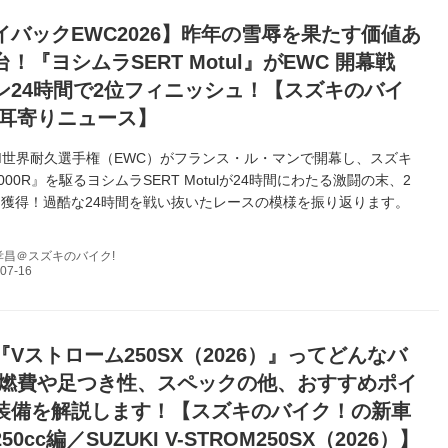
イバックEWC2026】昨年の雪辱を果たす価値あ
！『ヨシムラSERT Motul』がEWC 開幕戦
ン24時間で2位フィニッシュ！【スズキのバイ
の耳寄りニュース】
FIM世界耐久選手権（EWC）がフランス・ル・マンで開幕し、スズキ
1000R』を駆るヨシムラSERT Motulが24時間にわたる激闘の末、2
獲得！過酷な24時間を戦い抜いたレースの模様を振り返ります。
孝昌＠スズキのバイク!
Vストローム250SX（2026）』ってどんなバ
 燃費や足つき性、スペックの他、おすすめポイ
装備を解説します！【スズキのバイク！の新車
0cc編／SUZUKI V-STROM250SX（2026）】