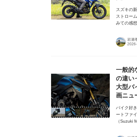
スズキの新
ストローム
みての感想
を詳しく
岩瀬
一般的
の違いっ
大型バ
画ニュ
バイク好
ートファイ
（Suzuk
ー「GSX