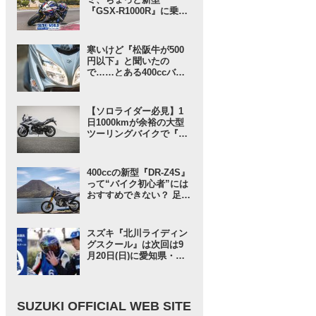
『GSX-R1000R』に乗っ
てみないか？ という「ス
ズキワールド」からのお
誘いが気軽に見えてガチ
寒いけど『松阪牛が500
だった……【スズキのバ
円以下』と聞いたの
イク！ の耳よりニュー
で……とある400ccバイ
ス】
クで行ってみることにし
たんだが……【SUZUKI
バーグマン400 ／ インプ
【ソロライダー必見】1
レ・レビュー① 出発編】
日1000kmが余裕の大型
ツーリングバイクで『ス
ズキさんに負けない旅』
に出てみたら“奇跡”が起
きた……【スズキ GSX-
400ccの新型『DR-Z4S』
S1000GT／ツーリングイ
って“バイク初心者”には
ンプレ・レビュー 前編】
おすすめできない？ 足つ
きや車検がOKならむし
ろ250ccよりも……【ス
ズキ DR-Z4S／ツーリン
スズキ『北川ライディン
グインプレ・レビュー⑤
グスクール』は次回は9
まとめ編】
月20日(日)に愛知県・豊
橋で開催！ 愛車と安全に
楽しく走ろう！【スズキ
のバイク！ のイベントニ
ュース】
SUZUKI OFFICIAL WEB SITE