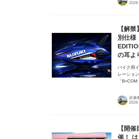
【解禁
別仕様「B
EDIT
の耳よ
バイク用イ
レーション
「B+CO
「B+COM 
岩瀬
【開催
催！ 