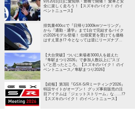
9月20日(日)に愛知県・豊橋で開催！ 愛車と安
全に楽しく走ろう！【スズキのバイク！ のイ
ベントニュース】
排気量400ccで『日帰り1000kmツーリング』
から『通勤・通学』まで1台で完結するバイク
の2026モデル登場！ 仕様変更を受けても価格
はすえ置き!? 今となっては逆にリーズナブル
かも……【スズキのバイク！ の新車ニュー
ス】
【大台突破】ついに来場者3000人を超えた
『隼駅まつり2026』で参加人数以上に“スゴ
い”と思ったところ。【スズキのバイク！ のイ
ベントニュース／隼駅まつり2026】
【続報】第3回『GSX-S/Rミーティング2026』
特設サイトがオープン！ グッズ事前販売の注
目アイテムは「ジェットストリーム」な……!?
【スズキのバイク！ のイベントニュース】