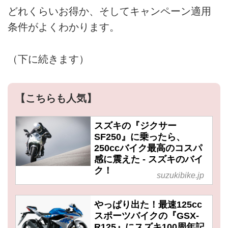
どれくらいお得か、そしてキャンペーン適用
条件がよくわかります。
（下に続きます）
【こちらも人気】
スズキの『ジクサー
SF250』に乗ったら、
250ccバイク最高のコスパ
感に震えた - スズキのバイ
ク！
suzukibike.jp
やっぱり出た！最速125cc
スポーツバイクの『GSX-
R125』にスズキ100周年記