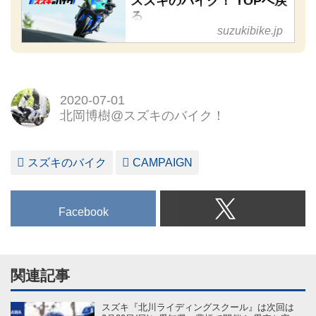
スズキのバイク！ TOPへ戻
る
suzukibike.jp
スズキが好き！ その気持ちを
応援したい。スズキのバイク
（オートバイ・二輪車）に関す
る情報を発信するSUZUKI専門
2020-07-01
のファンサイトです。
北岡博樹@スズキのバイク！
スズキのバイク
CAMPAIGN
Facebook
関連記事
スズキ『北川ライディングスクール』は次回は