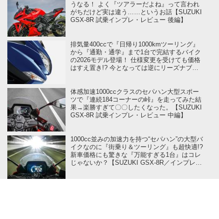
うなる！ よく『ツアラーだよね』って言われ
がちだけど実は違う……というお話【SUZUKI
GSX-8R 試乗インプレ・レビュー 後編】
排気量400ccで『日帰り1000kmツーリング』
から『通勤・通学』まで1台で完結するバイク
の2026モデル登場！ 仕様変更を受けても価格
はすえ置き!? 今となっては逆にリーズナブル
かも……【スズキのバイク！ の新車ニュー
ス】
体感加速1000ccクラスのセパハン大型スポー
ツで『連続184コーナーの峠』を走ってみた結
果→楽勝すぎて〇〇したくなった。【SUZUKI
GSX-8R 試乗インプレ・レビュー 中編】
1000cc並みの加速力を持つ“セパハン”の大型バ
イクなのに『街乗り＆ツーリング』も超快適!?
新車価格にも驚きな『万能すぎる1台』はコレ
じゃないか？【SUZUKI GSX-8R／インプレ・
レビュー 前編】