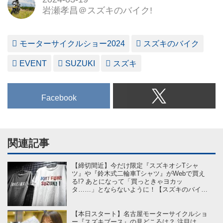
岩瀬孝昌＠スズキのバイク!
モーターサイクルショー2024
スズキのバイク
EVENT
SUZUKI
スズキ
Facebook
関連記事
【締切間近】今だけ限定『スズキオシTシャ
ツ』や『鈴木式二輪車Tシャツ』がWebで買え
る!? あとになって「買っときゃヨカッ
タ……」とならないように！【スズキのバイ
ク！のイベントニュース】
【本日スタート】名古屋モーターサイクルショ
ー『スズキブース』の見どころは？ 注目は