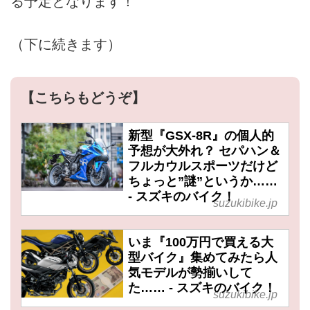
る予定となります！
（下に続きます）
【こちらもどうぞ】
新型『GSX-8R』の個人的
予想が大外れ？ セパハン＆
フルカウルスポーツだけど
ちょっと”謎”というか……
- スズキのバイク！
suzukibike.jp
いま『100万円で買える大
型バイク』集めてみたら人
気モデルが勢揃いして
た…… - スズキのバイク！
suzukibike.jp