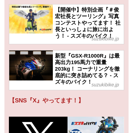
【開催中】特別企画『＃俊
宏社長とツーリング』写真
コンテストやってます！ 社
長といっしょに旅に出よ
う！ - スズキのバイク！
suzukibike.jp
新型『GSX-R1000R』は最
高出力195馬力で重量
203kg！ コーナリングを徹
底的に突き詰めてる？ - ス
ズキのバイク！
suzukibike.jp
【SNS『X』やってます！】