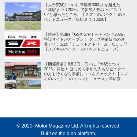
【大台突破】ついに来場者3000人を超えた
『隼駅まつり2026』で参加人数以上に“スゴ
い”と思ったところ。【スズキのバイク！ のイ
ベントニュース／隼駅まつり2026】
【続報】第3回『GSX-S/Rミーティング2026』
特設サイトがオープン！ グッズ事前販売の注
目アイテムは「ジェットストリーム」な……!?
【スズキのバイク！ のイベントニュース】
【開催目前】8月2日（日）に『隼駅まつり
2026』開催！ はじめて参加の人もリピーター
の方も行くなら事前にココをチェック！【スズ
キのバイク！ のイベントニュース／隼駅祭り
2026 】
© 2020- Motor Magazine Ltd. All rights reserved.
Built on
the dino platform
.