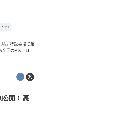
UZUKI
松工場」特設会場で第
も全国のVストロー
初公開！ 悪