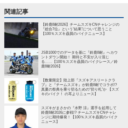
関連記事
【鈴鹿8耐2026】チームスズキCNチャレンジの
『総合7位』という“結果”について思うこと
【100％スズキ贔屓のバイクニュース】
JSB1000でのデータを基に『鈴鹿8耐』へカウ
ントダウン開始！ 期待と不安が入り混じ
る……【100％スズキ贔屓のバイクレース／鈴
鹿8耐2026】
【数量限定】陸上部『スズキアスリートクラ
ブ』と『チームスズキ』が鈴鹿8耐でコラボ!?
真夏の祭典を乗り切るための“切り札”か 【スズ
キのバイク！ の耳よりニュース】
スズキがまさかの『水野 涼』選手を起用して
鈴鹿8耐2026に参戦!? チームスズキCNチャレ
ンジに期待爆発！【100％スズキ贔屓のバイク
ニュース】