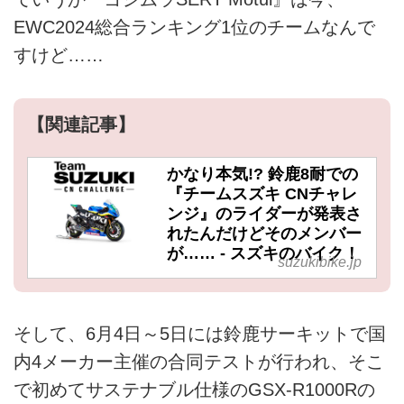
EWC2024総合ランキング1位のチームなんで
すけど……
【関連記事】
かなり本気!? 鈴鹿8耐での
『チームスズキ CNチャレ
ンジ』のライダーが発表さ
れたんだけどそのメンバー
が…… - スズキのバイク！
suzukibike.jp
そして、6月4日～5日には鈴鹿サーキットで国
内4メーカー主催の合同テストが行われ、そこ
で初めてサステナブル仕様のGSX-R1000Rの