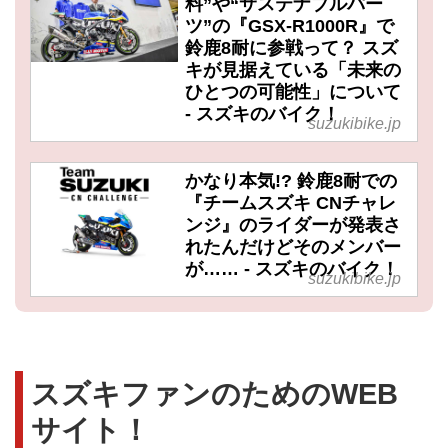
料”や“サステナブルパー
ツ”の『GSX-R1000R』で
鈴鹿8耐に参戦って？ スズ
キが見据えている「未来の
ひとつの可能性」について
- スズキのバイク！
suzukibike.jp
かなり本気!? 鈴鹿8耐での
『チームスズキ CNチャレ
ンジ』のライダーが発表さ
れたんだけどそのメンバー
が…… - スズキのバイク！
suzukibike.jp
スズキファンのためのWEB
サイト！