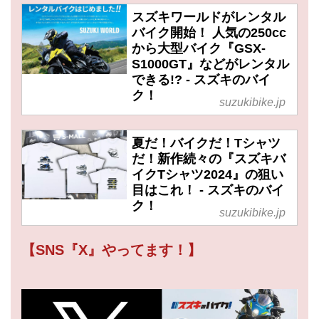
スズキワールドがレンタル
バイク開始！ 人気の250cc
から大型バイク『GSX-
S1000GT』などがレンタル
できる!? - スズキのバイ
ク！
suzukibike.jp
夏だ！バイクだ！Tシャツ
だ！新作続々の『スズキバ
イクTシャツ2024』の狙い
目はこれ！ - スズキのバイ
ク！
suzukibike.jp
【SNS『X』やってます！】