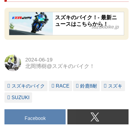
スズキのバイク！- 最新ニ
ュースはこちらから！
suzukibike.jp
2024-06-19
北岡博樹@スズキのバイク！
スズキのバイク
RACE
鈴鹿8耐
スズキ
SUZUKI
Facebook