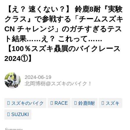
【え？ 速くない？】 鈴鹿8耐『実験
クラス』で参戦する「チームスズキ
CN チャレンジ」のガチすぎるテス
ト結果……え？ これって……
【100％スズキ贔屓のバイクレース
2024①】
2024-06-19
北岡博樹@スズキのバイク！
スズキのバイク
RACE
鈴鹿8耐
スズキ
SUZUKI