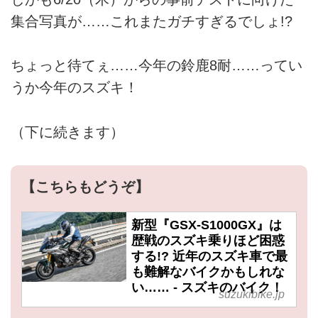
集合写真が……これまたガチすぎるでしょ!?
ちょっと待てぇ……今年の鈴鹿8耐……ってい
うか今年のスズキ！
（下に続きます）
【こちらもどうぞ】
新型『GSX-S1000GX』は
歴戦のスズキ乗りほど困惑
する!? 近年のスズキ車で最
も難解なバイクかもしれな
い…… - スズキのバイク！
suzukibike.jp