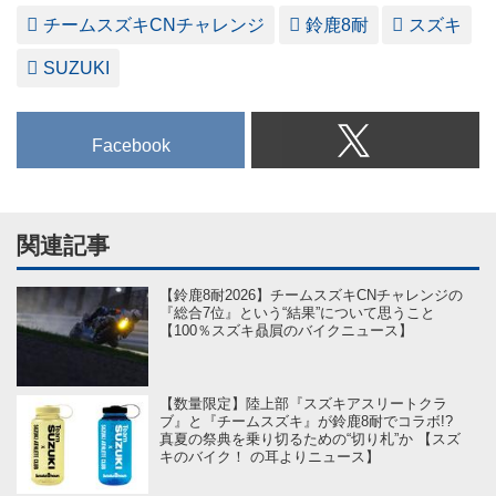
チームスズキCNチャレンジ
鈴鹿8耐
スズキ
SUZUKI
Facebook
関連記事
【鈴鹿8耐2026】チームスズキCNチャレンジの
『総合7位』という“結果”について思うこと
【100％スズキ贔屓のバイクニュース】
【数量限定】陸上部『スズキアスリートクラ
ブ』と『チームスズキ』が鈴鹿8耐でコラボ!?
真夏の祭典を乗り切るための“切り札”か 【スズ
キのバイク！ の耳よりニュース】