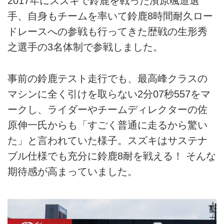
2017年にスズキで鈴鹿を戦った濱原颯道選
手、自身もチームを率いて鈴鹿8時間耐久ロー
ドレースへの参戦も行ってきた歴戦の生形秀
之選手の3名体制で参戦しました。
事前の鈴鹿テスト走行でも、最高峰クラスの
マシンに全く引けを取らない2分07秒557をマ
ークし、ライダーやチームディレクターの佐
原伸一氏からも「すごく普通に走るから驚い
た」と言われていた様子。スズキはサステナ
ブル仕様でも充分に鈴鹿8耐を戦える！ そんな
期待感が高まっていました。