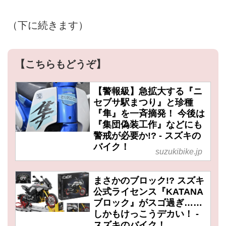
（下に続きます）
【こちらもどうぞ】
【警報級】急拡大する『ニ
セブサ駅まつり』と珍種
『隼』を一斉摘発！ 今後は
『集団偽装工作』などにも
警戒が必要か!? - スズキの
バイク！
suzukibike.jp
まさかのブロック!? スズキ
公式ライセンス『KATANA
ブロック』がスゴ過ぎ……
しかもけっこうデカい！ -
スズキのバイク！