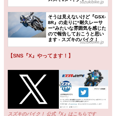
suzukibike.jp
そうは見えないけど『GSX-
8R』の走りに“耐久レーサ
ー”みたいな雰囲気を感じた
ので報告しておこうと思い
ます - スズキのバイク！
suzukibike.jp
【SNS『X』やってます！】
スズキのバイク！ 公式『X』はこちらです