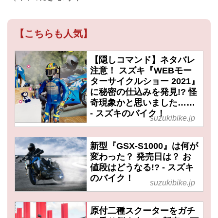
【こちらも人気】
【隠しコマンド】ネタバレ
注意！ スズキ『WEBモー
ターサイクルショー 2021』
に秘密の仕込みを発見!? 怪
奇現象かと思いました……
- スズキのバイク！
suzukibike.jp
新型『GSX-S1000』は何が
変わった？ 発売日は？ お
値段はどうなる!? - スズキ
のバイク！
suzukibike.jp
原付二種スクーターをガチ