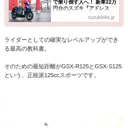
で乗り倒す人へ！ 新車22万
円台のスズキ『アドレス
110』の125ccには無いメリ
suzukibike.jp
ットって？【SUZUKI
Address110／試乗インプ
レ メリット編】 - スズキの
ライダーとしての確実なレベルアップができ
バイク！- 新車情報や最新
ニュースをお届けします
る最高の教科書。
人によって原付二種スクーター
に求めるものは違うと思う。だ
そのための最短距離がGSX-R125とGSX-S125
けどそれが『徹底した実用性』
という、正統派125ccスポーツです。
だとしたら、個人的にはアドレ
ス110というバイクはけっこう
評価が高いと思うのです！