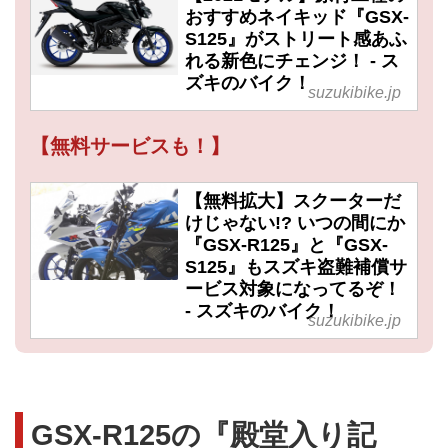
おすすめネイキッド『GSX-
S125』がストリート感あふ
れる新色にチェンジ！ - ス
ズキのバイク！
suzukibike.jp
【無料サービスも！】
【無料拡大】スクーターだ
けじゃない!? いつの間にか
『GSX-R125』と『GSX-
S125』もスズキ盗難補償サ
ービス対象になってるぞ！
- スズキのバイク！
suzukibike.jp
GSX-R125の『殿堂入り記