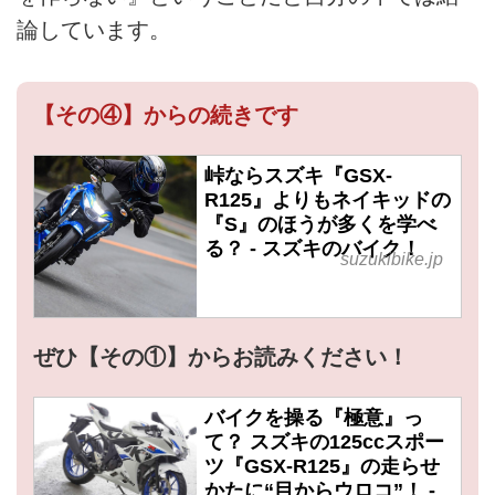
論しています。
【その④】からの続きです
峠ならスズキ『GSX-
R125』よりもネイキッドの
『S』のほうが多くを学べ
る？ - スズキのバイク！
suzukibike.jp
ぜひ【その①】からお読みください！
バイクを操る『極意』っ
て？ スズキの125ccスポー
ツ『GSX-R125』の走らせ
かたに“目からウロコ”！ -