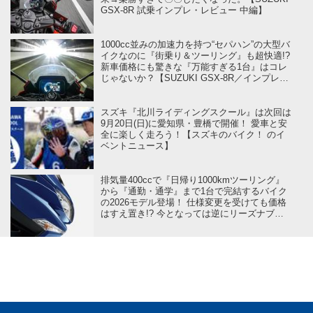
GSX-8R 試乗インプレ・レビュー 中編】
1000cc並みの加速力を持つ“セパハン”の大型バ
イクなのに『街乗り＆ツーリング』も超快適!?
新車価格にも驚きな『万能すぎる1台』はコレ
じゃないか？【SUZUKI GSX-8R／インプレ・
レビュー 前編】
スズキ『北川ライディングスクール』は次回は
9月20日(日)に愛知県・豊橋で開催！ 愛車と安
全に楽しく走ろう！【スズキのバイク！ のイ
ベントニュース】
排気量400ccで『日帰り1000kmツーリング』
から『通勤・通学』まで1台で完結するバイク
の2026モデル登場！ 仕様変更を受けても価格
はすえ置き!? 今となっては逆にリーズナブル
かも……【スズキのバイク！ の新車ニュー
ス】