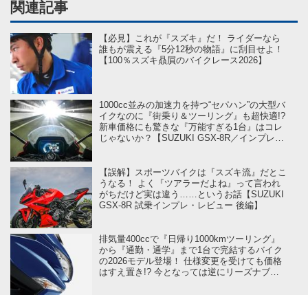
関連記事
【必見】これが『スズキ』だ！ ライダーなら
誰もが震える『5分12秒の物語』に刮目せよ！
【100％スズキ贔屓のバイクレース2026】
1000cc並みの加速力を持つ“セパハン”の大型バ
イクなのに『街乗り＆ツーリング』も超快適!?
新車価格にも驚きな『万能すぎる1台』はコレ
じゃないか？【SUZUKI GSX-8R／インプレ・
レビュー 前編】
【誤解】スポーツバイクは『スズキ流』だとこ
うなる！ よく『ツアラーだよね』って言われ
がちだけど実は違う……というお話【SUZUKI
GSX-8R 試乗インプレ・レビュー 後編】
排気量400ccで『日帰り1000kmツーリング』
から『通勤・通学』まで1台で完結するバイク
の2026モデル登場！ 仕様変更を受けても価格
はすえ置き!? 今となっては逆にリーズナブル
かも……【スズキのバイク！ の新車ニュー
ス】