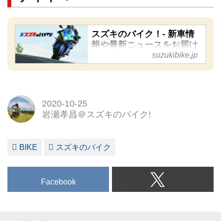
スズキのバイク！- 新車情
報や最新ニュースをお届け
します
suzukibike.jp
スズキが好き！ その気持ちを
応援したい。スズキのバイク
（オートバイ・二輪車）に関す
2020-10-25
る情報を発信するSUZUKI専門
岩瀬孝昌＠スズキのバイク!
のファンサイトです。
BIKE
スズキのバイク
Facebook