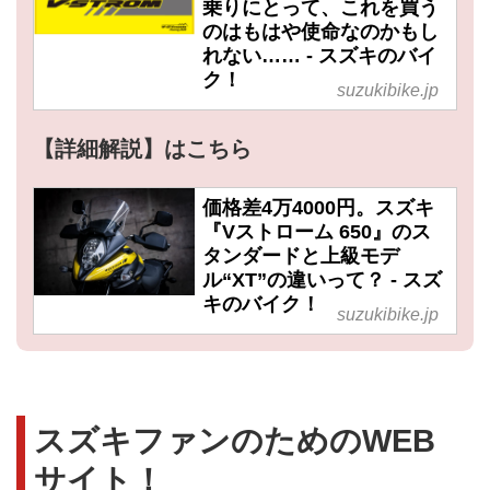
乗りにとって、これを買う
のはもはや使命なのかもし
れない…… - スズキのバイ
ク！
suzukibike.jp
【詳細解説】はこちら
価格差4万4000円。スズキ
『Vストローム 650』のス
タンダードと上級モデ
ル“XT”の違いって？ - スズ
キのバイク！
suzukibike.jp
スズキファンのためのWEB
サイト！