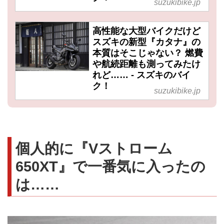
suzukibike.jp
高性能な大型バイクだけど
スズキの新型『カタナ』の
本質はそこじゃない？ 燃費
や航続距離も測ってみたけ
れど…… - スズキのバイ
ク！
suzukibike.jp
個人的に『Vストローム
650XT』で一番気に入ったの
は……