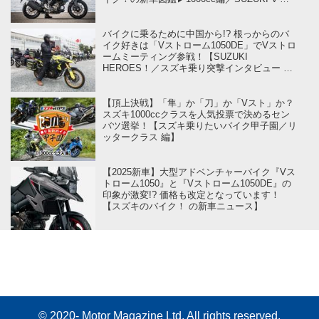
Strom1050（2025）】
バイクに乗るために中国から!? 根っからのバ
イク好きは「Vストローム1050DE」でVストロ
ームミーティング参戦！【SUZUKI
HEROES！／スズキ乗り突撃インタビュー V-
Strom MEETING 2024編 ⑥】
【頂上決戦】「隼」か「刀」か「Vスト」か？
スズキ1000ccクラスを人気投票で決めるセン
バツ選挙！【スズキ乗りたいバイク甲子園／リ
ッタークラス 編】
【2025新車】大型アドベンチャーバイク『Vス
トローム1050』と『Vストローム1050DE』の
印象が激変!? 価格も改定となっています！
【スズキのバイク！ の新車ニュース】
© 2020- Motor Magazine Ltd. All rights reserved.