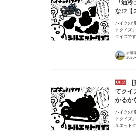
『油冷
な!?
バイクの“
トクイズ」
クイズで
岩瀬
【
てクイ
かるか
バイクの“
トクイズ
ルエット