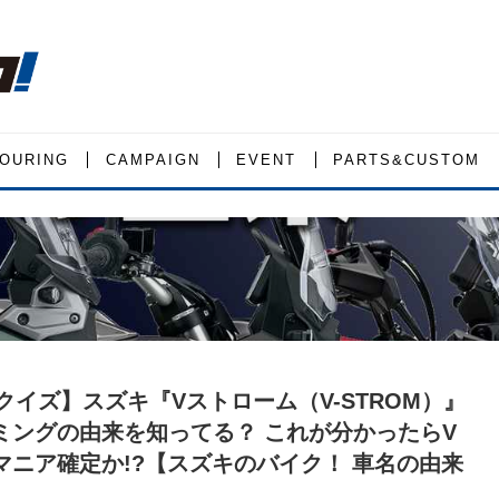
OURING
CAMPAIGN
EVENT
PARTS&CUSTOM
クイズ】スズキ『Vストローム（V-STROM）』
ミングの由来を知ってる？ これが分かったらV
マニア確定か!?【スズキのバイク！ 車名の由来
】