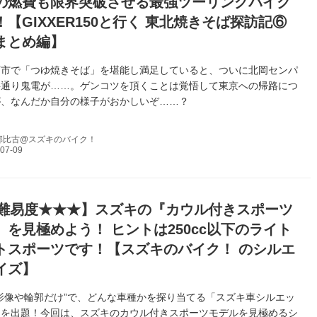
の燃費も限界突破させる最強ツーリングバイク
【GIXXER150と行く 東北焼きそば探訪記⑥
まとめ編】
石市で「つゆ焼きそば」を堪能し満足していると、ついに北岡センパ
字通り鬼電が……。ゲンコツを頂くことは覚悟して東京への帰路につ
が、なんだか自分の様子がおかしいぞ……？
邦比古@スズキのバイク！
難易度★★★】スズキの『カウル付きスポーツ
』を見極めよう！ ヒントは250cc以下のライト
トスポーツです！【スズキのバイク！ のシルエ
イズ】
影像や輪郭だけ”で、どんな車種かを探り当てる「スズキ車シルエッ
」を出題！今回は、スズキのカウル付きスポーツモデルを見極めるシ