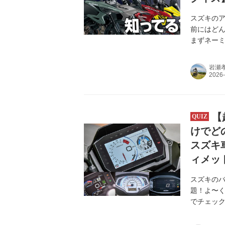
スズキのア
前にはど
まずネー
す。
岩瀬
【
けでど
スズキ
ィメッ
スズキの
題！よ〜
でチェッ