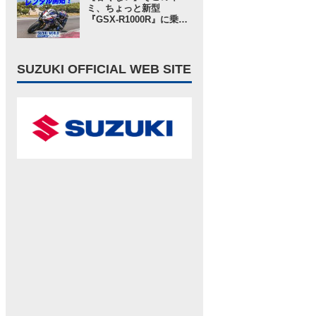
ングインプレ・レビュー
ミ、ちょっと新型
高速道路 編】
『GSX-R1000R』に乗っ
てみないか？ という「ス
ズキワールド」からのお
誘いが気軽に見えてガチ
だった……【スズキのバ
SUZUKI OFFICIAL WEB SITE
イク！ の耳よりニュー
ス】