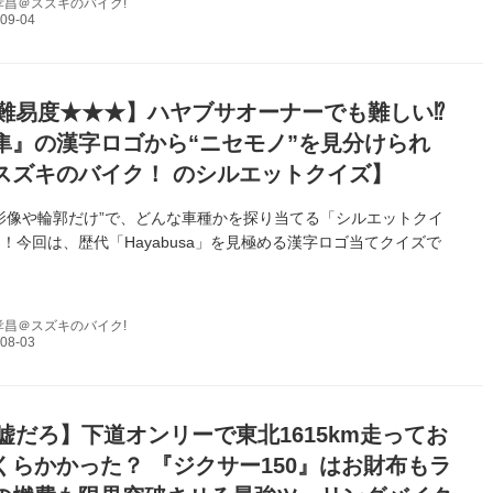
孝昌＠スズキのバイク!
難易度★★★】ハヤブサオーナーでも難しい⁉︎
隼』の漢字ロゴから“ニセモノ”を見分けられ
スズキのバイク！ のシルエットクイズ】
影像や輪郭だけ”で、どんな車種かを探り当てる「シルエットクイ
！今回は、歴代「Hayabusa」を見極める漢字ロゴ当てクイズで
孝昌＠スズキのバイク!
嘘だろ】下道オンリーで東北1615km走ってお
くらかかった？ 『ジクサー150』はお財布もラ