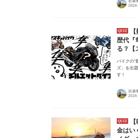
岩瀬
【
歴代『
る？【
バイクの“
ズ」を出題
す！
岩瀬
【
金はい