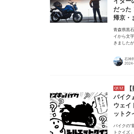
イダー
だった！
帰京・
青森県黒
イから文
きました
石神
【
バイク
ウェイ
ットク
バイクの“
トクイズ