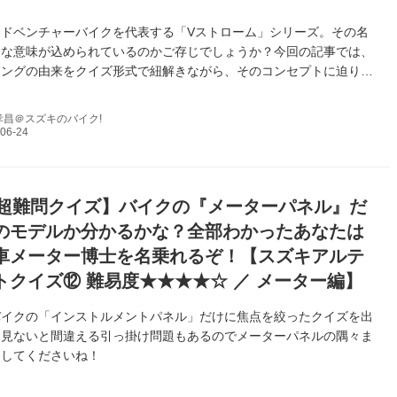
ドベンチャーバイクを代表する「Vストローム」シリーズ。その名
んな意味が込められているのかご存じでしょうか？今回の記事では、
ミングの由来をクイズ形式で紐解きながら、そのコンセプトに迫りま
孝昌＠スズキのバイク!
超難問クイズ】バイクの『メーターパネル』だ
のモデルか分かるかな？全部わかったあなたは
車メーター博士を名乗れるぞ！【スズキアルテ
トクイズ⑫ 難易度★★★★☆ ／ メーター編】
バイクの「インストルメントパネル」だけに焦点を絞ったクイズを出
く見ないと間違える引っ掛け問題もあるのでメーターパネルの隅々ま
クしてくださいね！