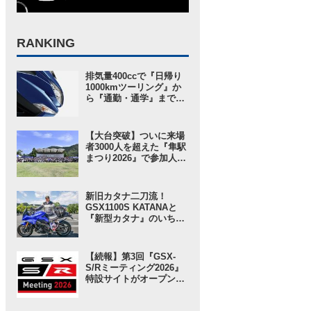
RANKING
排気量400ccで『日帰り
1000kmツーリング』か
ら『通勤・通学』まで1
台で完結するバイクの
2026モデル登場！ 仕様
変更を受けても価格はす
【大台突破】ついに来場
え置き!? 今となっては逆
者3000人を超えた『隼駅
にリーズナブルかも……
まつり2026』で参加人数
【スズキのバイク！ の新
以上に“スゴい”と思った
車ニュース】
ところ。【スズキのバイ
ク！ のイベントニュース
新旧カタナ二刀流！
／隼駅まつり2026】
GSX1100S KATANAと
『新型カタナ』のいちば
んの違いとは……？
【SUZUKI HEROES！
スズキ乗り突撃インタビ
【続報】第3回『GSX-
ュー】
S/Rミーティング2026』
特設サイトがオープン！
グッズ事前販売の注目ア
イテムは「ジェットスト