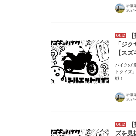
岩瀬
【
「ジク
【スズ
バイクの“
トクイズ
戦！
岩瀬
【
ズを見