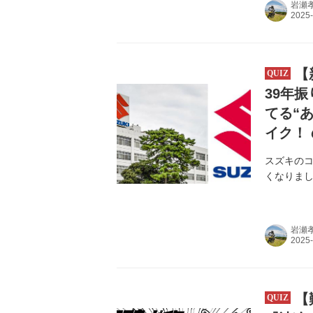
岩瀬
【
39年
てる“
イク！
スズキのコ
くなりま
岩瀬
【