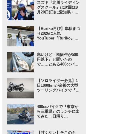
リーム」な……!? 【スズ
スズキ『北川ライディン
キのバイク！ のイベント
グスクール』は次回は9
ニュース】
月20日(日)に愛知県・豊
橋で開催！ 愛車と安全に
楽しく走ろう！【スズキ
のバイク！ のイベントニ
【Ruriko再び】隼駅まつ
ュース】
り2026に人気
YouTuber『Ruriko』さ
んが登場！ しかも今年
は……!?【スズキのバイ
ク！ のイベントニュー
寒いけど『松阪牛が500
ス】
円以下』と聞いたの
で……とある400ccバイ
クで行ってみることにし
たんだが……【SUZUKI
バーグマン400 ／ インプ
【ソロライダー必見】1
レ・レビュー① 出発編】
日1000kmが余裕の大型
ツーリングバイクで『ス
ズキさんに負けない旅』
に出てみたら“奇跡”が起
きた……【スズキ GSX-
400ccバイクで『東京か
S1000GT／ツーリングイ
ら三重県』のランチに出
ンプレ・レビュー 前編】
てみた→日帰り
（1000km）で帰ってこ
れると思う？【SUZUKI
バーグマン400 ／ ツーリ
【甘くない】そこのキ