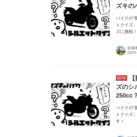
ズキの
バイクの“
トクイズ」
ズに挑戦
岩瀬
【
ズのシル
250
バイクの“
トクイズ
す！