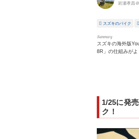
岩瀬孝昌＠
スズキのバイク
スズキの海外版You
8R」の仕組みが
1/25に
ク！