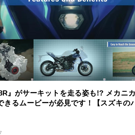
-8R』がサーキットを走る姿も!? メカニ
できるムービーが必見です！【スズキの
】
7