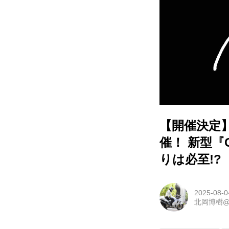
【開催決定】
催！ 新型『
りは必至!
2025-08-0
北岡博樹