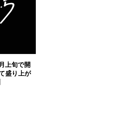
0月上旬で開
されて盛り上が
】