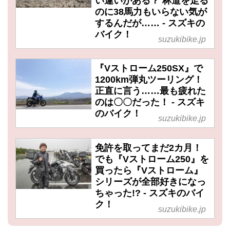
い違いがある？ 林道を走る
のに38馬力もいらない気が
するんだが…… - スズキの
バイク！
suzukibike.jp
『Vストローム250SX』で
1200km弾丸ツーリング！
正直に言う……最も疲れた
のは〇〇だった！ - スズキ
のバイク！
suzukibike.jp
免許を取ってまだ2カ月！
でも『Vストローム250』を
買ったら『Vストローム』
シリーズが全部好きになっ
ちゃった!? - スズキのバイ
ク！
suzukibike.jp