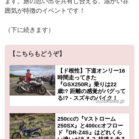
ます。旅の思い出を共有し合える、温かい雰
囲気が特徴のイベントです！
（下に続きます）
【こちらもどうぞ】
【ド根性】下道オンリー16
時間走ってきた
『GSX250R』乗りは22
歳!? 距離の感覚がバグって
る!? - スズキのバイク！
suzukibike.jp
250ccの『Vストローム
250SX』と400ccオフロー
ド『DR-Z4S』はどれくら