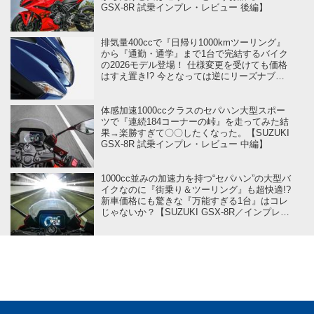
GSX-8R 試乗インプレ・レビュー 後編】
排気量400ccで『日帰り1000kmツーリング』
から『通勤・通学』まで1台で完結するバイク
の2026モデル登場！ 仕様変更を受けても価格
はすえ置き!? 今となっては逆にリーズナブル
かも……【スズキのバイク！ の新車ニュー
ス】
体感加速1000ccクラスのセパハン大型スポー
ツで『連続184コーナーの峠』を走ってみた結
果→楽勝すぎて〇〇したくなった。【SUZUKI
GSX-8R 試乗インプレ・レビュー 中編】
1000cc並みの加速力を持つ“セパハン”の大型バ
イクなのに『街乗り＆ツーリング』も超快適!?
新車価格にも驚きな『万能すぎる1台』はコレ
じゃないか？【SUZUKI GSX-8R／インプレ・
レビュー 前編】