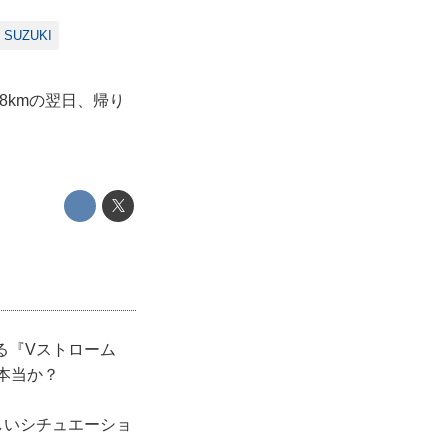
SUZUKI
8kmの翌日、帰り
ある『Vストローム
本当か？
しいシチュエーショ