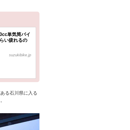
0cc単気筒バイ
くらい疲れるの
suzukibike.jp
がある石川県に入る
て。