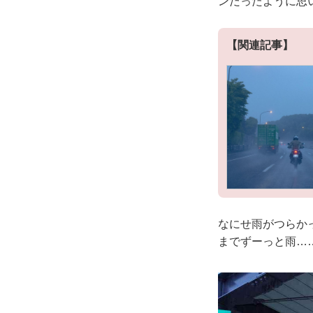
ンだったように思
【関連記事】
なにせ雨がつらか
までずーっと雨…