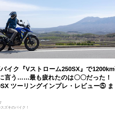
気筒バイク『Vストローム250SX』で1200
直に言う……最も疲れたのは〇〇だった！【
0SX ツーリングインプレ・レビュー⑤ 
7
@スズキのバイク！