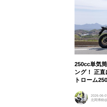
250cc単
ング！ 正
トローム25
2026-06-0
北岡博樹