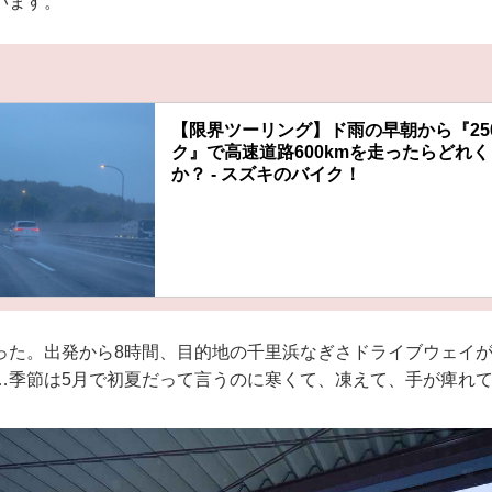
います。
【限界ツーリング】ド雨の早朝から『25
ク』で高速道路600kmを走ったらどれ
か？ - スズキのバイク！
った。出発から8時間、目的地の千里浜なぎさドライブウェイ
…季節は5月で初夏だって言うのに寒くて、凍えて、手が痺れ