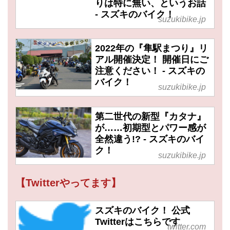
りは特に無い、というお話
- スズキのバイク！
suzukibike.jp
2022年の『隼駅まつり』リ
アル開催決定！ 開催日にご
注意ください！ - スズキの
バイク！
suzukibike.jp
第二世代の新型『カタナ』
が……初期型とパワー感が
全然違う!? - スズキのバイ
ク！
suzukibike.jp
【Twitterやってます】
スズキのバイク！ 公式
Twitterはこちらです
twitter.com