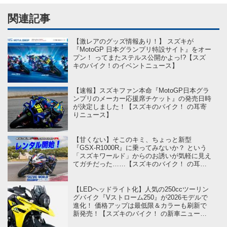
関連記事
【激レアのグッズ情報あり！】 スズキが
『MotoGP 日本グランプリ特設サイト』をオー
プン！ ってまたステルス公開かよっ!?【スズ
キのバイク！のイベントニュース】
【速報】スズキファン本命『MotoGP日本グラ
ンプリのメーカー応援席チケット』の発売日時
が決定しました！【スズキのバイク！ の耳寄
りニュース】
【甘くない】そこのキミ、ちょっと新型
『GSX-R1000R』に乗ってみないか？ という
「スズキワールド」からのお誘いが気軽に見え
てガチだった……【スズキのバイク！ の耳よ
りニュース】
【LEDヘッドライト化】人気の250ccツーリン
グバイク『Vストローム250』が2026モデルで
進化！ 価格アップは最低限＆カラーも刷新で
新発売！【スズキのバイク！ の新車ニュース
／Vストローム250（2026）】