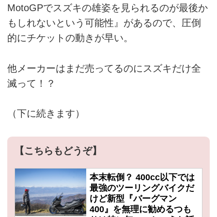
MotoGPでスズキの雄姿を見られるのが最後か
もしれないという可能性』があるので、圧倒
的にチケットの動きが早い。
他メーカーはまだ売ってるのにスズキだけ全
滅って！？
（下に続きます）
【こちらもどうぞ】
本末転倒？ 400cc以下では
最強のツーリングバイクだ
けど新型『バーグマン
400』を無理に勧めるつも