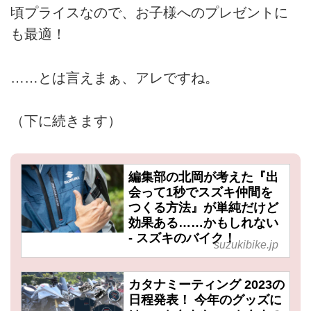
頃プライスなので、お子様へのプレゼントに
も最適！
……とは言えまぁ、アレですね。
（下に続きます）
編集部の北岡が考えた『出
会って1秒でスズキ仲間を
つくる方法』が単純だけど
効果ある……かもしれない
- スズキのバイク！
suzukibike.jp
カタナミーティング 2023の
日程発表！ 今年のグッズに