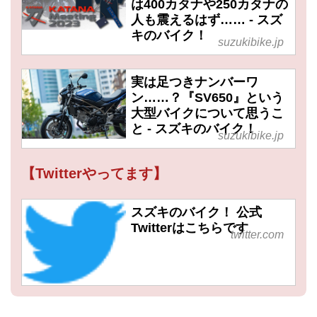
は400カタナや250カタナの
人も震えるはず…… - スズ
キのバイク！
suzukibike.jp
実は足つきナンバーワ
ン……？『SV650』という
大型バイクについて思うこ
と - スズキのバイク！
suzukibike.jp
【Twitterやってます】
スズキのバイク！ 公式
Twitterはこちらです
twitter.com