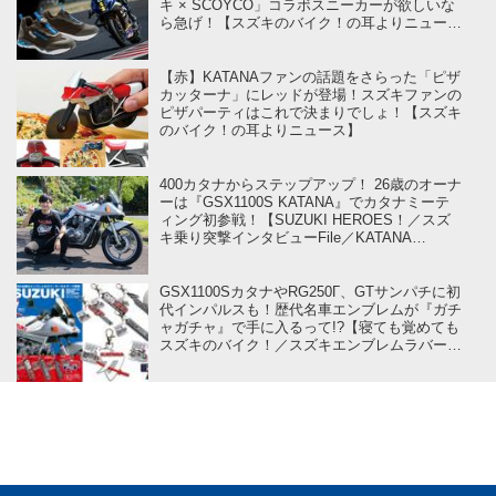
キ × SCOYCO」コラボスニーカーが欲しいな
ら急げ！【スズキのバイク！の耳よりニュー
ス】
【赤】KATANAファンの話題をさらった「ピザ
カッターナ」にレッドが登場！スズキファンの
ピザパーティはこれで決まりでしょ！【スズキ
のバイク！の耳よりニュース】
400カタナからステップアップ！ 26歳のオーナ
ーは『GSX1100S KATANA』でカタナミーテ
ィング初参戦！【SUZUKI HEROES！／スズ
キ乗り突撃インタビューFile／KATANA
MEETING 2024編 ⑥】
GSX1100SカタナやRG250Γ、GTサンパチに初
代インパルスも！歴代名車エンブレムが『ガチ
ャガチャ』で手に入るって!?【寝ても覚めても
スズキのバイク！／スズキエンブレムラバーキ
ーホルダー編】