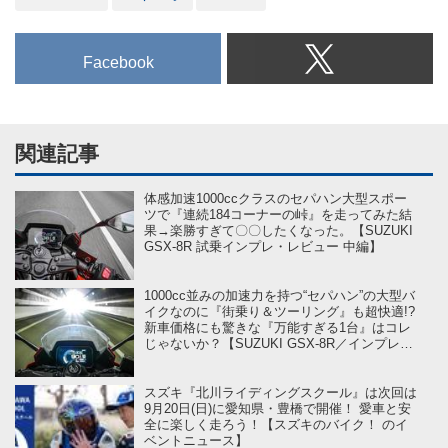
Facebook
関連記事
体感加速1000ccクラスのセパハン大型スポー
ツで『連続184コーナーの峠』を走ってみた結
果→楽勝すぎて〇〇したくなった。【SUZUKI
GSX-8R 試乗インプレ・レビュー 中編】
1000cc並みの加速力を持つ“セパハン”の大型バ
イクなのに『街乗り＆ツーリング』も超快適!?
新車価格にも驚きな『万能すぎる1台』はコレ
じゃないか？【SUZUKI GSX-8R／インプレ・
レビュー 前編】
スズキ『北川ライディングスクール』は次回は
9月20日(日)に愛知県・豊橋で開催！ 愛車と安
全に楽しく走ろう！【スズキのバイク！ のイ
ベントニュース】