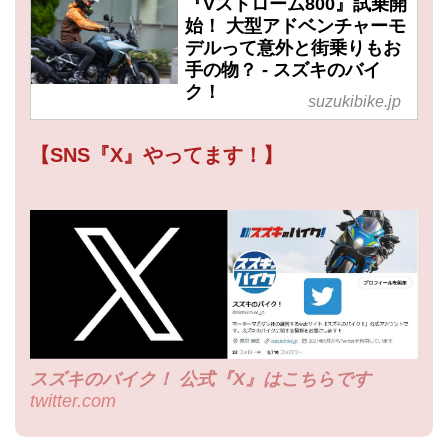
『Vストローム800』試乗開
始！ 大型アドベンチャーモ
デルって意外と街乗りもお
手の物？ - スズキのバイ
ク！
suzukibike.jp
【SNS『X』やってます！】
スズキのバイク！ 公式『X』はこちらです
twitter.com