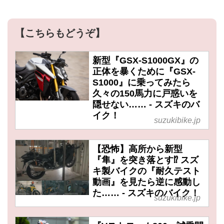
【こちらもどうぞ】
新型『GSX-S1000GX』の
正体を暴くために『GSX-
S1000』に乗ってみたら
久々の150馬力に戸惑いを
隠せない…… - スズキのバ
イク！
suzukibike.jp
【恐怖】高所から新型
『隼』を突き落とす⁉︎ スズ
キ製バイクの『耐久テスト
動画』を見たら逆に感動し
た…… - スズキのバイク！
suzukibike.jp