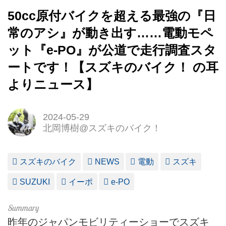
50cc原付バイクを超える最強の『日
常のアシ』が動き出す……電動モペ
ット『e-PO』が公道で走行調査スタ
ートです！【スズキのバイク！ の耳
よりニュース】
2024-05-29
北岡博樹@スズキのバイク！
スズキのバイク
NEWS
電動
スズキ
SUZUKI
イーポ
e-PO
昨年のジャパンモビリティーショーでスズキ