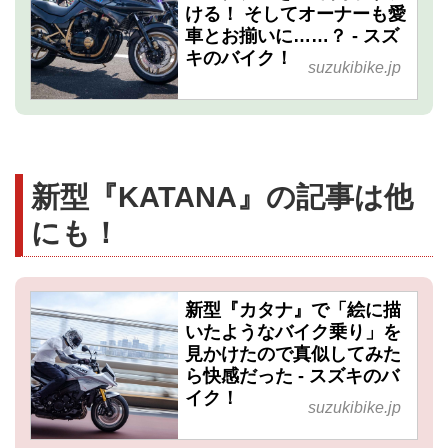
ける！ そしてオーナーも愛
車とお揃いに……？ - スズ
キのバイク！
suzukibike.jp
新型『KATANA』の記事は他
にも！
新型『カタナ』で「絵に描
いたようなバイク乗り」を
見かけたので真似してみた
ら快感だった - スズキのバ
イク！
suzukibike.jp