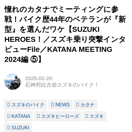
憧れのカタナでミーティングに参
戦！バイク歴44年のベテランが『新
型』を選んだワケ【SUZUKI
HEROES！／スズキ乗り突撃インタ
ビューFile／KATANA MEETING
2024編 ⑤】
2025-02-20
石神邦比古@スズキのバイク！
スズキのバイク
NEWS
カタナ
KATANA
スズキヒーローズ
スズキ
SUZUKI