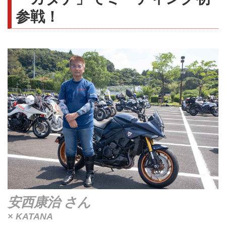
参戦！
安西康治 さん
× KATANA