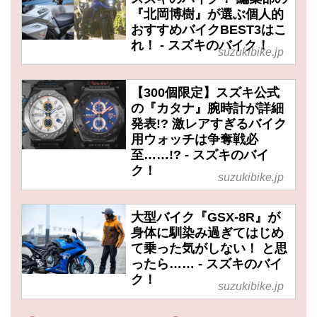
『北岡博樹』が選ぶ個人的
おすすめバイクBEST3はこ
れ！ - スズキのバイク！
suzukibike.jp
【300個限定】スズキ公式
の『カタナ』腕時計が詳細
発表!? 激レアすぎるバイク
用ウォッチは争奪戦必
至……!? - スズキのバイ
ク！
suzukibike.jp
大型バイク『GSX-8R』が
身体に馴染み過ぎてはじめ
て乗った気がしない！ と思
ったら…… - スズキのバイ
ク！
suzukibike.jp