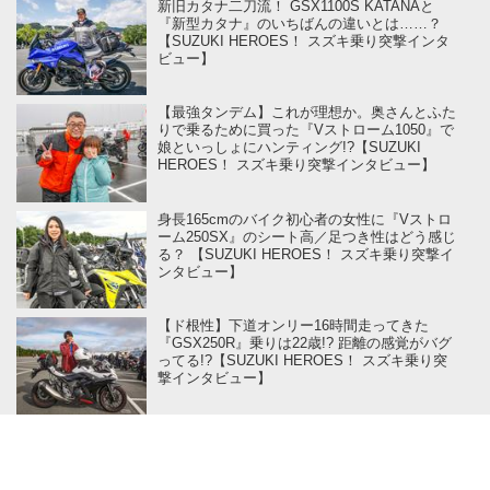
新旧カタナ二刀流！ GSX1100S KATANAと
『新型カタナ』のいちばんの違いとは……？
【SUZUKI HEROES！ スズキ乗り突撃インタ
ビュー】
【最強タンデム】これが理想か。奥さんとふた
りで乗るために買った『Vストローム1050』で
娘といっしょにハンティング!?【SUZUKI
HEROES！ スズキ乗り突撃インタビュー】
身長165cmのバイク初心者の女性に『Vストロ
ーム250SX』のシート高／足つき性はどう感じ
る？ 【SUZUKI HEROES！ スズキ乗り突撃イ
ンタビュー】
【ド根性】下道オンリー16時間走ってきた
『GSX250R』乗りは22歳!? 距離の感覚がバグ
ってる!?【SUZUKI HEROES！ スズキ乗り突
撃インタビュー】