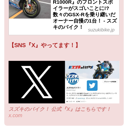
R1000R』のフロントスポ
イラーがスゴいことに!?
数々のGSX-Rを乗り継いだ
オーナー自慢の1台！ - スズ
キのバイク！
suzukibike.jp
【SNS『X』やってます！】
スズキのバイク！ 公式『X』はこちらです！
x.com