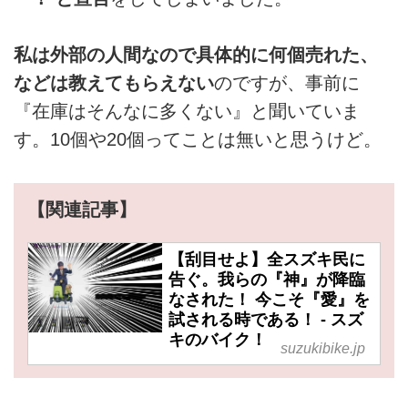
私は外部の人間なので具体的に何個売れた、
などは教えてもらえない
のですが、事前に
『在庫はそんなに多くない』と聞いていま
す。10個や20個ってことは無いと思うけど。
【関連記事】
【刮目せよ】全スズキ民に
告ぐ。我らの『神』が降臨
なされた！ 今こそ『愛』を
試される時である！ - スズ
キのバイク！
suzukibike.jp