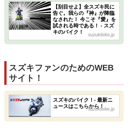
【刮目せよ】全スズキ民に
告ぐ。我らの『神』が降臨
なされた！ 今こそ『愛』を
試される時である！ - スズ
キのバイク！
suzukibike.jp
スズキファンのためのWEB
サイト！
スズキのバイク！- 最新ニ
ュースはこちらから！
suzukibike.jp