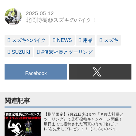
2025-05-12
北岡博樹@スズキのバイク！
スズキのバイク
NEWS
用品
スズキ
SUZUKI
#俊宏社長とツーリング
Facebook
関連記事
【期間限定】7月21日(祝)まで『＃俊宏社長と
ツーリング』で先行投稿キャンペーン開催！
期日までに投稿された写真のうち1名に“ア
レ”を先出しプレゼント！【スズキのバイ
ク！】