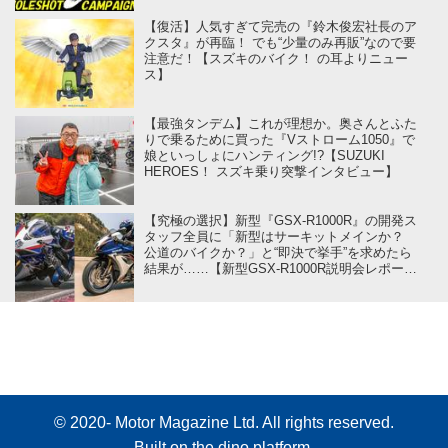
【復活】人気すぎて完売の『鈴木俊宏社長のア
クスタ』が再臨！ でも“少量のみ再販”なので要
注意だ！【スズキのバイク！ の耳よりニュー
ス】
【最強タンデム】これが理想か。奥さんとふた
りで乗るために買った『Vストローム1050』で
娘といっしょにハンティング!?【SUZUKI
HEROES！ スズキ乗り突撃インタビュー】
【究極の選択】新型『GSX-R1000R』の開発ス
タッフ全員に「新型はサーキットメインか？
公道のバイクか？」と“即決で挙手”を求めたら
結果が……【新型GSX-R1000R説明会レポート
／後編】
© 2020- Motor Magazine Ltd. All rights reserved.
Built on
the dino platform
.