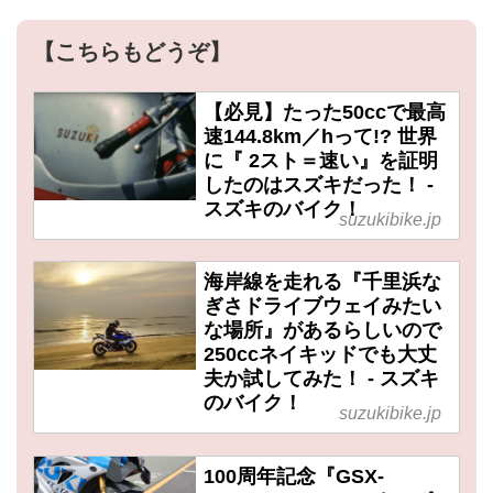
【こちらもどうぞ】
【必見】たった50ccで最高
速144.8km／hって!? 世界
に『 2スト＝速い』を証明
したのはスズキだった！ -
スズキのバイク！
suzukibike.jp
海岸線を走れる『千里浜な
ぎさドライブウェイみたい
な場所』があるらしいので
250ccネイキッドでも大丈
夫か試してみた！ - スズキ
のバイク！
suzukibike.jp
100周年記念『GSX-