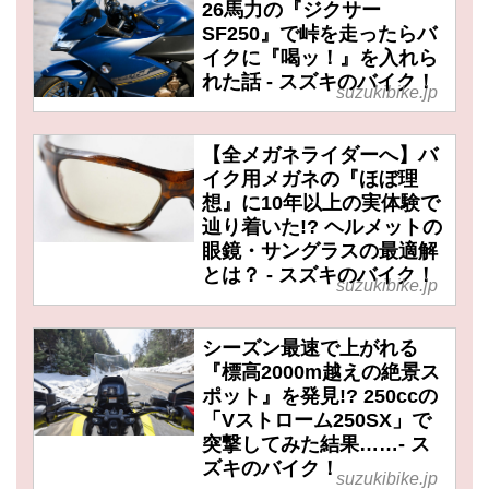
26馬力の『ジクサー
SF250』で峠を走ったらバ
イクに『喝ッ！』を入れら
れた話 - スズキのバイク！
suzukibike.jp
【全メガネライダーへ】バ
イク用メガネの『ほぼ理
想』に10年以上の実体験で
辿り着いた!? ヘルメットの
眼鏡・サングラスの最適解
とは？ - スズキのバイク！
suzukibike.jp
シーズン最速で上がれる
『標高2000m越えの絶景ス
ポット』を発見!? 250ccの
「Vストローム250SX」で
突撃してみた結果……- ス
ズキのバイク！
suzukibike.jp