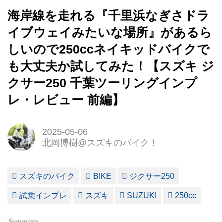
海岸線を走れる『千里浜なぎさドラ
イブウェイみたいな場所』があるら
しいので250ccネイキッドバイクで
も大丈夫か試してみた！【スズキ ジ
クサー250 千葉ツーリングインプ
レ・レビュー 前編】
2025-05-06
北岡博樹@スズキのバイク！
スズキのバイク
BIKE
ジクサー250
試乗インプレ
スズキ
SUZUKI
250cc