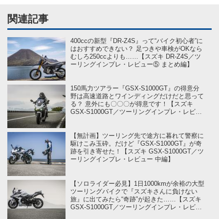
関連記事
400ccの新型『DR-Z4S』って“バイク初心者”に
はおすすめできない？ 足つきや車検がOKなら
むしろ250ccよりも……【スズキ DR-Z4S／ツ
ーリングインプレ・レビュー⑤ まとめ編】
150馬力ツアラー『GSX-S1000GT』の得意分
野は高速道路とワインディングだけだと思って
る？ 意外にも〇〇〇が得意です！【スズキ
GSX-S1000GT／ツーリングインプレ・レビュ
ー 後編】
【無計画】ツーリング先で途方に暮れて警察に
駆けこみ玉砕。だけど『GSX-S1000GT』が奇
跡を引き寄せた！【スズキ GSX-S1000GT／ツ
ーリングインプレ・レビュー 中編】
【ソロライダー必見】1日1000kmが余裕の大型
ツーリングバイクで『スズキさんに負けない
旅』に出てみたら“奇跡”が起きた……【スズキ
GSX-S1000GT／ツーリングインプレ・レビュ
ー 前編】