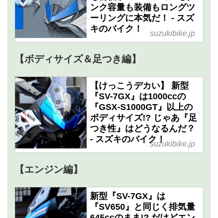
ンク容量も装備もロングツ
ーリングに本気だ！ - スズ
キのバイク！
suzukibike.jp
【ボディサイズ＆足つき編】
【けっこうデカい】 新型
『SV-7GX』は1000ccの
『GSX-S1000GT』以上の
ボディサイズ!? じゃあ『足
つき性』はどうなるんだ？
- スズキのバイク！
suzukibike.jp
【エンジン編】
新型『SV-7GX』は
『SV650』と同じく排気量
645ccのまま!? だけどエン