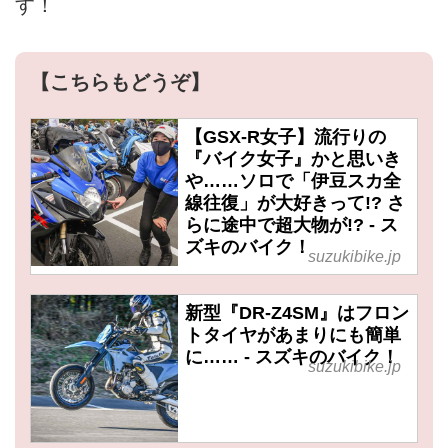
す！
【こちらもどうぞ】
【GSX-R女子】流行りの
『バイク女子』かと思いき
や……ソロで「伊豆スカ全
線往復」が大好きって!? さ
らに途中で超大物が!? - ス
ズキのバイク！
suzukibike.jp
新型『DR-Z4SM』はフロン
トタイヤがあまりにも簡単
に…… - スズキのバイク！
suzukibike.jp