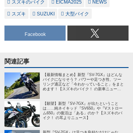
スズキのバイク
EICMA2025
NEWS
スズキ
SUZUKI
大型バイク
Facebook
関連記事
【最新情報まとめ】新型『SV-7GX』はどんな
バイクになりそう？ パワーや足つき性、ツー
リング適正など「今わかっていること」をまと
めます！【スズキのバイク！ の新車ニュース
／EICMA2025】
【願望】新型『SV-7GX』が出たということ
は……純ネイキッド『SV650』や『Vストロー
ム650』の復活は「ある」のか？【スズキのバ
イク！ の耳よりニュース】
新型『SV-7GX』は足つき良好なだけじゃな