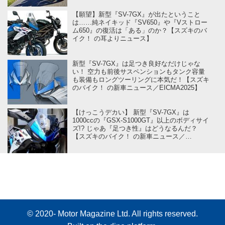
【願望】新型『SV-7GX』が出たということ
は……純ネイキッド『SV650』や『Vストロー
ム650』の復活は「ある」のか？【スズキのバ
イク！ の耳よりニュース】
新型『SV-7GX』は足つき良好なだけじゃな
い！ 空力も前後サスペンションもタンク容量
も装備もロングツーリングに本気だ！【スズキ
のバイク！ の新車ニュース／EICMA2025】
【けっこうデカい】 新型『SV-7GX』は
1000ccの『GSX-S1000GT』以上のボディサイ
ズ!? じゃあ『足つき性』はどうなるんだ？
【スズキのバイク！ の新車ニュース／
EICMA2025】
© 2020- Motor Magazine Ltd. All rights reserved.