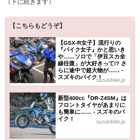
（下に続きます）
【こちらもどうぞ】
【GSX-R女子】流行りの
『バイク女子』かと思いき
や……ソロで「伊豆スカ全
線往復」が大好きって!? さ
らに途中で超大物が…… -
スズキのバイク！
suzukibike.jp
新型400cc『DR-Z4SM』は
フロントタイヤがあまりに
も簡単に…… - スズキのバ
イク！
suzukibike.jp