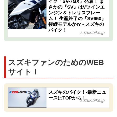
イク『SV-7GX』発表！ ま
さかの『SV』はVツインエ
ンジン＆トレリスフレー
ム！ 生産終了の『SV650』
後継モデルか!? - スズキの
バイク！
suzukibike.jp
スズキファンのためのWEB
サイト！
スズキのバイク！-最新ニュ
ースはTOPから！
suzukibike.jp