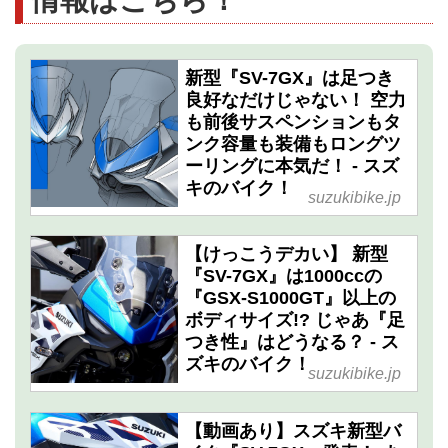
新型『SV-7GX』は足つき
良好なだけじゃない！ 空力
も前後サスペンションもタ
ンク容量も装備もロングツ
ーリングに本気だ！ - スズ
キのバイク！
suzukibike.jp
【けっこうデカい】 新型
『SV-7GX』は1000ccの
『GSX-S1000GT』以上の
ボディサイズ!? じゃあ『足
つき性』はどうなる？ - ス
ズキのバイク！
suzukibike.jp
【動画あり】スズキ新型バ