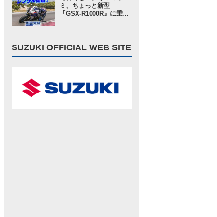
ングインプレ・レビュー
ミ、ちょっと新型
高速道路 編】
『GSX-R1000R』に乗っ
てみないか？ という「ス
ズキワールド」からのお
誘いが気軽に見えてガチ
だった……【スズキのバ
SUZUKI OFFICIAL WEB SITE
イク！ の耳よりニュー
ス】