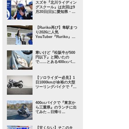
リーム」な……!? 【スズ
スズキ『北川ライディン
キのバイク！ のイベント
グスクール』は次回は9
ニュース】
月20日(日)に愛知県・豊
橋で開催！ 愛車と安全に
楽しく走ろう！【スズキ
のバイク！ のイベントニ
【Ruriko再び】隼駅まつ
ュース】
り2026に人気
YouTuber『Ruriko』さ
んが登場！ しかも今年
は……!?【スズキのバイ
ク！ のイベントニュー
寒いけど『松阪牛が500
ス】
円以下』と聞いたの
で……とある400ccバイ
クで行ってみることにし
たんだが……【SUZUKI
バーグマン400 ／ インプ
【ソロライダー必見】1
レ・レビュー① 出発編】
日1000kmが余裕の大型
ツーリングバイクで『ス
ズキさんに負けない旅』
に出てみたら“奇跡”が起
きた……【スズキ GSX-
400ccバイクで『東京か
S1000GT／ツーリングイ
ら三重県』のランチに出
ンプレ・レビュー 前編】
てみた→日帰り
（1000km）で帰ってこ
れると思う？【SUZUKI
バーグマン400 ／ ツーリ
【甘くない】そこのキ