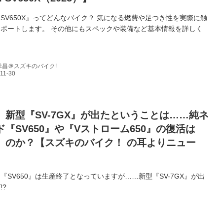
SV650X』ってどんなバイク？ 気になる燃費や足つき性を実際に触
ポートします。 その他にもスペックや装備など基本情報を詳しく
孝昌＠スズキのバイク!
】新型『SV-7GX』が出たということは……純ネ
『SV650』や『Vストローム650』の復活は
」のか？【スズキのバイク！ の耳よりニュー
『SV650』は生産終了となっていますが……新型『SV-7GX』が出
!?