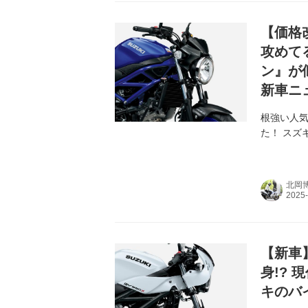
【価格
攻めて
ン』が
新車ニ
根強い人気
た！ スズ
北岡
【新車】
身!?
キのバ