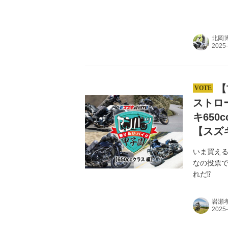
北岡
【
ストロ
キ65
【スズ
いま買える
なの投票で
れだ⁉︎
岩瀬