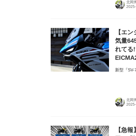
北岡
【エンジ
気量64
れてる
EICMA
新型『SV
北岡
【急報】