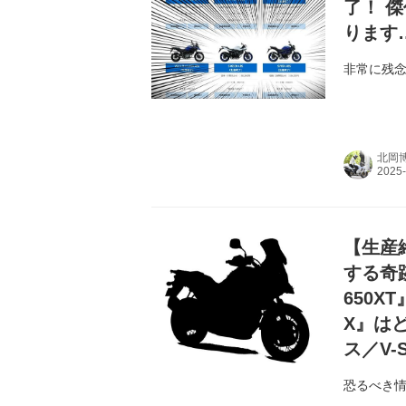
了！ 
ります
非常に残
北岡
【生産
する奇
650X
X』は
ス／V-S
恐るべき