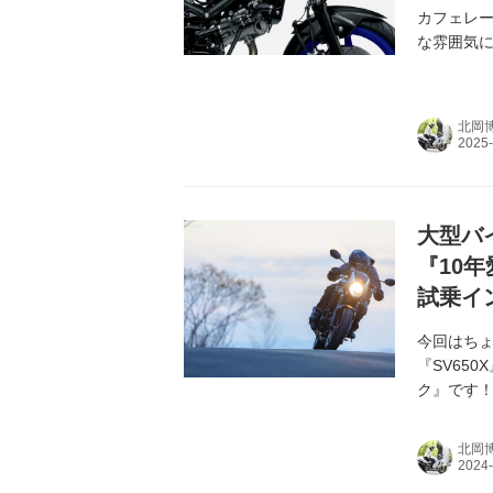
カフェレー
な雰囲気に
北岡
大型バ
『10年
試乗イ
今回はち
『SV65
ク』です
北岡