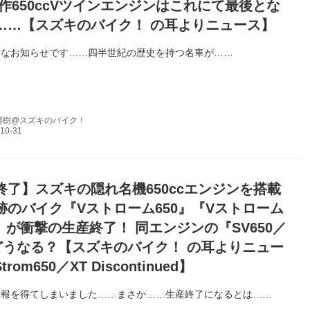
傑作650ccVツインエンジンはこれにて最後とな
……【スズキのバイク！ の耳よりニュース】
念なお知らせです……四半世紀の歴史を持つ名車が……
博樹@スズキのバイク！
終了】スズキの隠れ名機650ccエンジンを搭載
跡のバイク『Vストローム650』『Vストローム
T』が衝撃の生産終了！ 同エンジンの『SV650／
どうなる？【スズキのバイク！ の耳よりニュー
trom650／XT Discontinued】
情報を得てしまいました……まさか……生産終了になるとは……