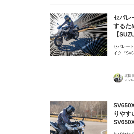
セパレ
するた
【SUZ
セパレート
イク『SV
北岡
SV6
りやす
SV65