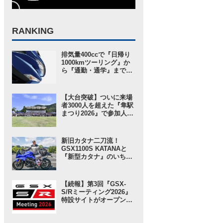
RANKING
排気量400ccで『日帰り
1000kmツーリング』か
ら『通勤・通学』まで1
台で完結するバイクの
2026モデル登場！ 仕様
変更を受けても価格はす
【大台突破】ついに来場
え置き!? 今となっては逆
者3000人を超えた『隼駅
にリーズナブルかも……
まつり2026』で参加人数
【スズキのバイク！ の新
以上に“スゴい”と思った
車ニュース】
ところ。【スズキのバイ
ク！ のイベントニュース
新旧カタナ二刀流！
／隼駅まつり2026】
GSX1100S KATANAと
『新型カタナ』のいちば
んの違いとは……？
【SUZUKI HEROES！
スズキ乗り突撃インタビ
【続報】第3回『GSX-
ュー】
S/Rミーティング2026』
特設サイトがオープン！
グッズ事前販売の注目ア
イテムは「ジェットスト