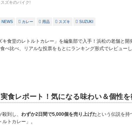
スズキのバイク!
NEWS
カレー
用品
スズキ
SUZUKI
ズキ食堂のレトルトカレー」を編集部で入手！浜松の老舗と開
で食べ比べ、リアルな投票をもとにランキング形式でレビュー
チ実食レポート！気になる味わい＆個性を
が殺到し、
わずか2日間で5,000個を売り上げた
という伝説を持
トルトカレー」。