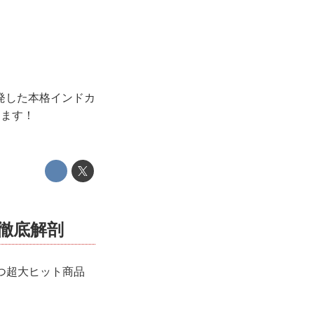
発した本格インドカ
します！
徹底解剖
つ超大ヒット商品