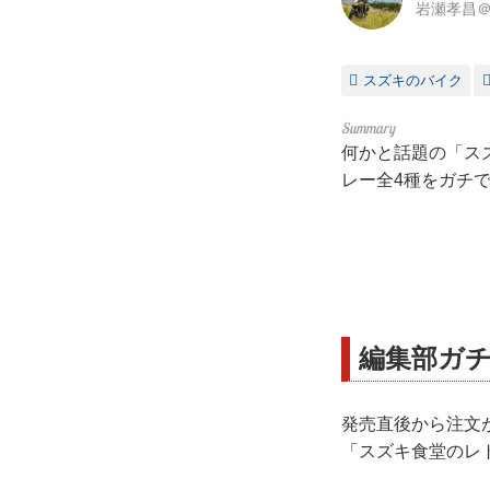
岩瀬孝昌＠
スズキのバイク
何かと話題の「ス
レー全4種をガチ
編集部ガ
発売直後から注文
「スズキ食堂のレ