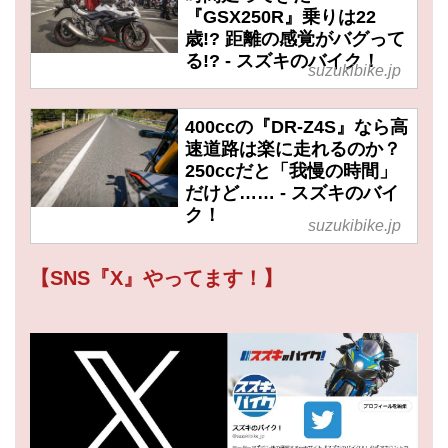
『GSX250R』乗りは22
歳!? 距離の感覚がバグって
る!? - スズキのバイク！
suzukibike.jp
400ccの『DR-Z4S』なら高
速道路は楽に走れるのか？
250ccだと「我慢の時間」
だけど…… - スズキのバイ
ク！
suzukibike.jp
【SNS『X』やってます！】