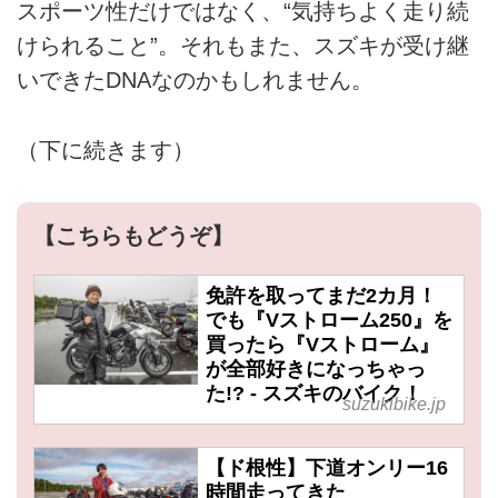
スポーツ性だけではなく、“気持ちよく走り続
けられること”。それもまた、スズキが受け継
いできたDNAなのかもしれません。
（下に続きます）
【こちらもどうぞ】
免許を取ってまだ2カ月！
でも『Vストローム250』を
買ったら『Vストローム』
が全部好きになっちゃっ
た!? - スズキのバイク！
suzukibike.jp
【ド根性】下道オンリー16
時間走ってきた