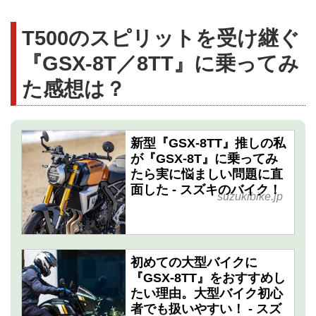
T500のスピリットを受け継ぐ
『GSX-8T／8TT』に乗ってみ
た感想は？
新型『GSX-8TT』推しの私
が『GSX-8T』に乗ってみ
たら実に悩ましい問題に直
面した - スズキのバイク！
suzukibike.jp
初めての大型バイクに
『GSX-8TT』をおすすめし
たい理由。大型バイク初心
者でも扱いやすい！ - スズ