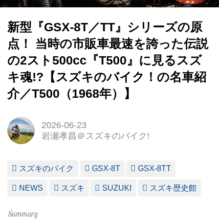
新型『GSX-8T／TT』シリーズの原
点！ 当時の市販車最速を誇った伝説
の2スト500cc『T500』に見るスズ
キ魂!?【スズキのバイク！の名車紹
介／T500（1968年）】
2026-06-23
岩瀬孝昌＠スズキのバイク!
スズキのバイク
GSX-8T
GSX-8TT
NEWS
スズキ
SUZUKI
スズキ歴史館