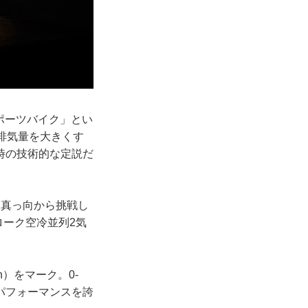
スポーツバイク」とい
排気量を大きくす
時の技術的な定説だ
に真っ向から挑戦し
ローク空冷並列2気
h）をマーク。0-
のパフォーマンスを誇