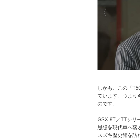
しかも、この『T
ています。つまり今
のです。
GSX-8T／TT
思想を現代車へ落と
スズキ歴史館を訪