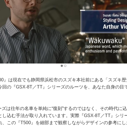
500』は現在でも静岡県浜松市のスズキ本社前にある「スズキ
回の『GSX-8T／TT』シリーズのルーツを、あなた自身の目
シリーズは往年の名車を単純に“復刻”するのではなく、その時代に
し込む手法が取り入れています。実際『GSX-8T／TT』シリ
れ、この『T500』を細部まで観察しながらデザインの参考に