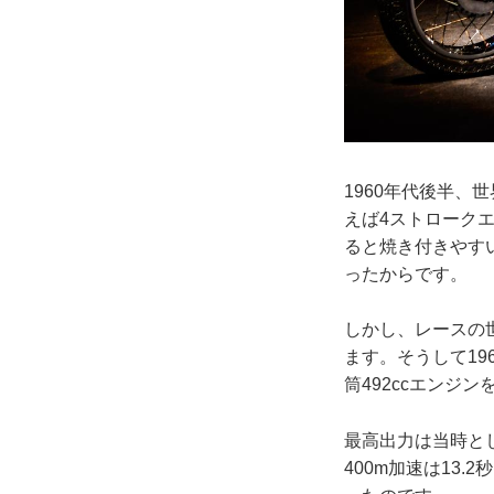
1960年代後半、
えば4ストローク
ると焼き付きやす
ったからです。
しかし、レースの
ます。そうして19
筒492ccエンジン
最高出力は当時として
400m加速は13