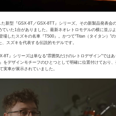
場した新型『GSX-8T／GSX-8TT』シリーズ。その新製品発表
めていた1台がありました。最新ネオレトロモデルの横に並ぶ
に登場したスズキの名車『T500』。かつて“Titan（タイタン）
た、スズキを代表する伝説的モデルです。
X-8T』シリーズは単なる“雰囲気だけのレトロデザイン”では
00』をデザインモチーフのひとつとして明確に位置付けており、
して実車が展示されていました。