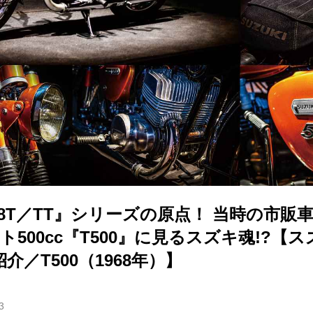
-8T／TT』シリーズの原点！ 当時の市販
ト500cc『T500』に見るスズキ魂!?【
介／T500（1968年）】
3