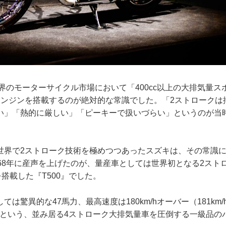
世界のモーターサイクル市場において「400cc以上の大排気量
エンジンを搭載するのが絶対的な常識でした。「2ストロークは
い」「熱的に厳しい」「ピーキーで扱いづらい」というのが当
世界で2ストローク技術を極めつつあったスズキは、その常識
68年に産声を上げたのが、量産車としては世界初となる2スト
を搭載した『T500』でした。
は驚異的な47馬力、最高速度は180km/hオーバー（181km/
.2秒という、並み居る4ストローク大排気量車を圧倒する一級品