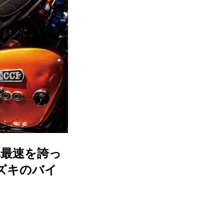
車最速を誇っ
スズキのバイ