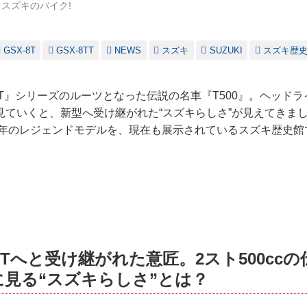
スズキのバイク!
GSX-8T
GSX-8TT
NEWS
スズキ
SUZUKI
スズキ歴
／TT』シリーズのルーツとなった伝説の名車『T500』。ヘッド
ていくと、新型へ受け継がれた“スズキらしさ”が見えてきました。“
68年のレジェンドモデルを、現在も展示されているスズキ歴史
-8Tへと受け継がれた意匠。2スト500ccの
』に見る“スズキらしさ”とは？