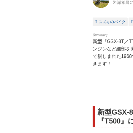
岩瀬孝昌＠
スズキのバイク
新型『GSX-8T
ンジンなど細部を見
で親しまれた19
きます！
新型GSX
『T500