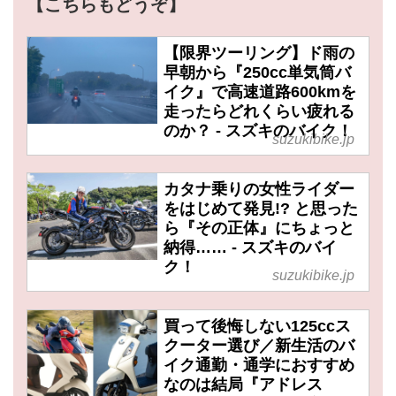
【こちらもどうぞ】
【限界ツーリング】ド雨の
早朝から『250cc単気筒バ
イク』で高速道路600kmを
走ったらどれくらい疲れる
のか？ - スズキのバイク！
suzukibike.jp
カタナ乗りの女性ライダー
をはじめて発見!? と思った
ら『その正体』にちょっと
納得…… - スズキのバイ
ク！
suzukibike.jp
買って後悔しない125ccス
クーター選び／新生活のバ
イク通勤・通学におすすめ
なのは結局『アドレス