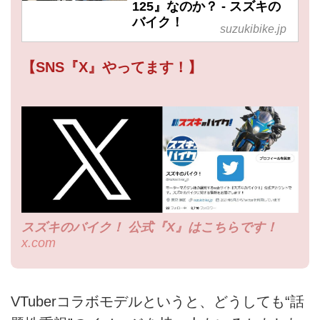
125』なのか？ - スズキの
バイク！
suzukibike.jp
【SNS『X』やってます！】
スズキのバイク！ 公式『X』はこちらです！
x.com
VTuberコラボモデルというと、どうしても“話