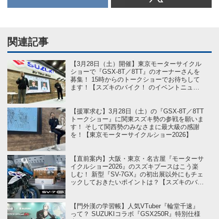
関連記事
【3月28日（土）開催】東京モーターサイクル
ショーで『GSX-8T／8TT』のオーナーさんを
募集！ 15時からのトークショーでお待ちして
ます！【スズキのバイク！ のイベントニュー
ス】
【援軍求む】3月28日（土）の『GSX-8T／8TT
トークショー』に関東スズキ勢の参戦を願いま
す！ そして関西勢のみなさまに最大級の感謝
を！【東京モーターサイクルショー2026】
【直前案内】大阪・東京・名古屋『モーターサ
イクルショー2026』のスズキブースはこう楽
しむ！ 新型『SV-7GX』の初出展以外にもチェ
ックしておきたいポイントは？【スズキのバイ
ク！ のイベントニュース】
【門外漢の学習帳】人気VTuber『輪堂千速』
って？ SUZUKIコラボ『GSX250R』特別仕様