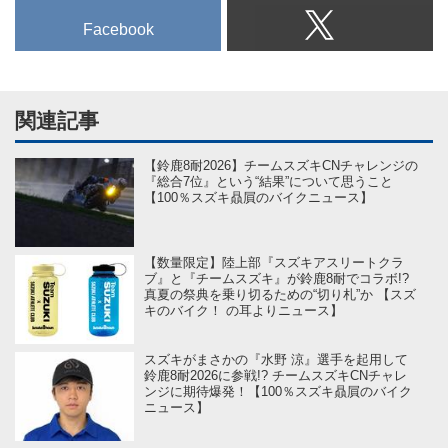
Facebook
関連記事
【鈴鹿8耐2026】チームスズキCNチャレンジの
『総合7位』という“結果”について思うこと
【100％スズキ贔屓のバイクニュース】
【数量限定】陸上部『スズキアスリートクラ
ブ』と『チームスズキ』が鈴鹿8耐でコラボ!?
真夏の祭典を乗り切るための“切り札”か 【スズ
キのバイク！ の耳よりニュース】
スズキがまさかの『水野 涼』選手を起用して
鈴鹿8耐2026に参戦!? チームスズキCNチャレ
ンジに期待爆発！【100％スズキ贔屓のバイク
ニュース】