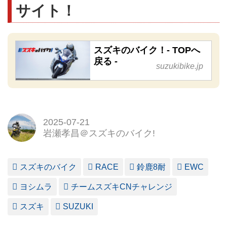
サイト！
スズキのバイク！- TOPへ
戻る -
suzukibike.jp
2025-07-21
岩瀬孝昌＠スズキのバイク!
スズキのバイク
RACE
鈴鹿8耐
EWC
ヨシムラ
チームスズキCNチャレンジ
スズキ
SUZUKI