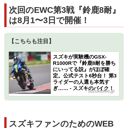
次回のEWC第3戦『鈴鹿8耐』
は8月1〜3日で開催！
【こちらも注目】
スズキが実験機のGSX-
R1000Rで『鈴鹿8耐を勝ち
にいってる説』がほぼ確
定。公式テスト6秒台！ 第3
ライダーの人選も本気す
ぎ…… - スズキのバイク！
suzukibike.jp
スズキファンのためのWEB