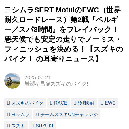
ヨシムラSERT MotulのEWC（世界
耐久ロードレース）第2戦『ベルギ
ー／スパ8時間』をプレイバック！
悪天候でも安定の走りでノーミス・
フィニッシュを決める！【スズキの
バイク！ の耳寄りニュース】
2025-07-21
岩瀬孝昌＠スズキのバイク!
スズキのバイク
RACE
鈴鹿8耐
EWC
ヨシムラ
チームスズキCNチャレンジ
スズキ
SUZUKI