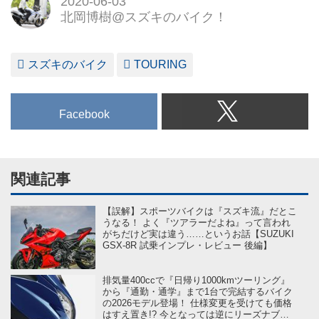
2020-06-03
を様々な角度から紹介します。
北岡博樹@スズキのバイク！
貴方のスズキ愛がもっともっと
大きく育ちますように。
スズキのバイク
TOURING
Facebook
関連記事
【誤解】スポーツバイクは『スズキ流』だとこ
うなる！ よく『ツアラーだよね』って言われ
がちだけど実は違う……というお話【SUZUKI
GSX-8R 試乗インプレ・レビュー 後編】
排気量400ccで『日帰り1000kmツーリング』
から『通勤・通学』まで1台で完結するバイク
の2026モデル登場！ 仕様変更を受けても価格
はすえ置き!? 今となっては逆にリーズナブル