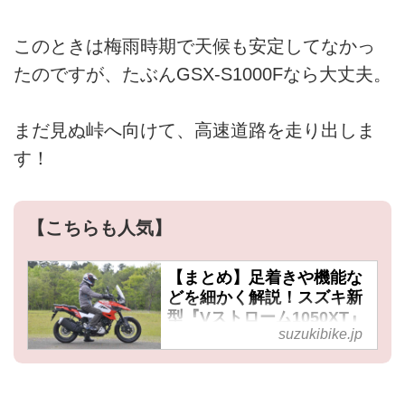
このときは梅雨時期で天候も安定してなかっ
たのですが、たぶんGSX-S1000Fなら大丈夫。
まだ見ぬ峠へ向けて、高速道路を走り出しま
す！
【こちらも人気】
【まとめ】足着きや機能な
どを細かく解説！スズキ新
型『Vストローム1050XT』
suzukibike.jp
を現実的に考える- スズキ
のバイク！