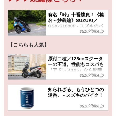
有名『峠』十番勝負！《榛
名～妙義編》SUZUKI／
GSX-S1000F - スズキのバ
suzukibike.jp
イク！
【こちらも人気】
原付二種／125ccスクータ
ーの王道。性能もコスパも
『アドレス125』なら間違
suzukibike.jp
いない！ -
知られざる、もうひとつの
湯呑。 - スズキのバイク！
suzukibike.jp