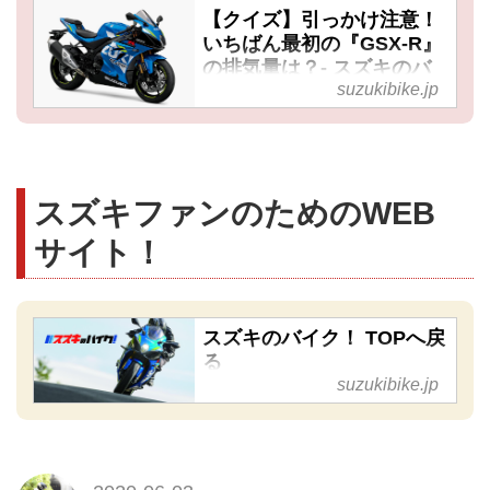
【クイズ】引っかけ注意！
いちばん最初の『GSX-R』
の排気量は？- スズキのバ
suzukibike.jp
イク！
スズキファンのためのWEB
サイト！
スズキのバイク！ TOPへ戻
る
suzukibike.jp
【スズキが好き！ その気持ち
を応援したい】当サイト「スズ
キのバイク！」はファンのため
に役立つ情報やライフスタイル