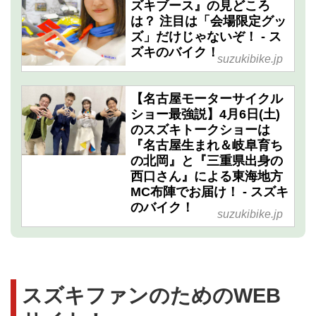
ズキブース』の見どころ
は？ 注目は「会場限定グッ
ズ」だけじゃないぞ！ - ス
ズキのバイク！
suzukibike.jp
【名古屋モーターサイクル
ショー最強説】4月6日(土)
のスズキトークショーは
『名古屋生まれ＆岐阜育ち
の北岡』と『三重県出身の
西口さん』による東海地方
MC布陣でお届け！ - スズキ
のバイク！
suzukibike.jp
スズキファンのためのWEB