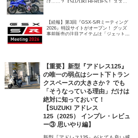
は……？【SUZUKI HEROES！ スズキ
乗り突撃インタビュー】
【続報】第3回『GSX-S/Rミーティング
2026』特設サイトがオープン！ グッズ
事前販売の注目アイテムは「ジェットス
トリーム」な……!? 【スズキのバイク！
のイベントニュース】
【重要】新型『アドレス125』
の唯一の弱点はシート下トラン
クスペースの大きさか？ でも
「そうなっている理由」だけは
絶対に知っておいて！
【SUZUKI アドレス
125（2025） インプレ・レビュ
ー③ 思いやり編】
新型『アドレス125』がとても良い感