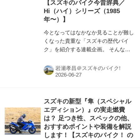
【スズキのバイク今昔辞典／
Hi（ハイ）シリーズ（1985
年〜）】
今となってはなかなか見ることが難し
くなった貴重な「スズキの歴代バイ
ク」を紹介する連載企画。 そんなス
ズキの歴代バイクを振り返りながら、
もし「今のバイクに例えるなら…？」
岩瀬孝昌＠スズキのバイク!
と、編集部 岩瀬が独断と偏見で選ん
でみたいと思います。今回は進化する
度にネーミングが次々と割増していっ
た2スト原付スクーター「Hi（ハ
スズキの新型『隼（スペシャル
イ）」シリーズの登場です。
エディション）』の実走燃費
は？ 足つき性、スペックの他、
おすすめポイントや装備を解説
します！【スズキのバイク！ の