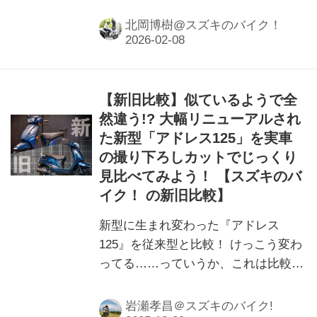
ったんだけど……あれ？ 新型アドレ
ス125が、なんだかすごくいい。
北岡博樹@スズキのバイク！
【新旧比較】似ているようで全
然違う!? 大幅リニューアルされ
た新型「アドレス125」を実車
の撮り下ろしカットでじっくり
見比べてみよう！ 【スズキのバ
イク！ の新旧比較】
新型に生まれ変わった『アドレス
125』を従来型と比較！ けっこう変わ
ってる……っていうか、これは比較す
ると従来型がかわいそうかも（笑）
岩瀬孝昌＠スズキのバイク!