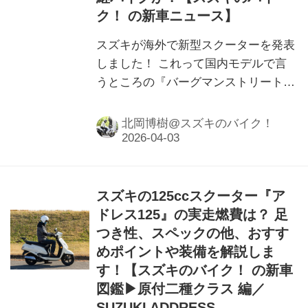
ク！ の新車ニュース】
スズキが海外で新型スクーターを発表
しました！ これって国内モデルで言
うところの『バーグマンストリート
125EX』の新型ってことか？
北岡博樹@スズキのバイク！
スズキの125ccスクーター『ア
ドレス125』の実走燃費は？ 足
つき性、スペックの他、おすす
めポイントや装備を解説しま
す！【スズキのバイク！ の新車
図鑑▶原付二種クラス 編／
SUZUKI ADDRESS