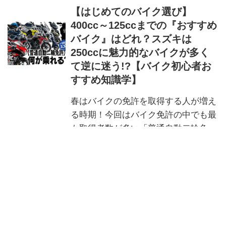
【はじめてのバイク選び】
400cc～125ccまでの『おすすめ
バイク』はどれ？スズキは
250ccに魅力的なバイクが多く
て逆に迷う!?【バイク初心者お
すすめ知識学】
春はバイクの免許を取得する人が増え
る時期！今回はバイク免許の中でも最
も取得者数が多い「普通自動二輪免
許」で乗ることができ、いま新車で買
えるスズキのアンダー400モデルを集
岩瀬孝昌＠スズキのバイク!
めてみました。
【価格据え置き】125ccスクー
ター『バーグマン125EX』2025