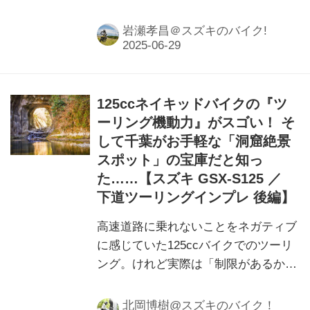
車体設計で主流になりつつある「共通
プラットフォーム」で構成されたスズ
岩瀬孝昌＠スズキのバイク!
キのバイクを排気量別に見てみよう！
今回は125ccクラスです！
125ccネイキッドバイクの『ツ
ーリング機動力』がスゴい！ そ
して千葉がお手軽な「洞窟絶景
スポット」の宝庫だと知っ
た……【スズキ GSX-S125 ／
下道ツーリングインプレ 後編】
高速道路に乗れないことをネガティブ
に感じていた125ccバイクでのツーリ
ング。けれど実際は「制限があるから
こそ」の発見が連続するのでした……
北岡博樹@スズキのバイク！