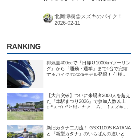
いうことでした。総合的な完成度が高
い。それなのに新型アドレス125っ
北岡博樹@スズキのバイク！
て……
RANKING
排気量400ccで『日帰り1000kmツーリン
グ』から『通勤・通学』まで1台で完結
するバイクの2026モデル登場！ 仕様変
更を受けても価格はすえ置き!? 今となっ
ては逆にリーズナブルかも……【スズキ
のバイク！ の新車ニュース】
【大台突破】ついに来場者3000人を超え
た『隼駅まつり2026』で参加人数以上
に“スゴい”と思ったところ。【スズキの
バイク！ のイベントニュース／隼駅まつ
り2026】
新旧カタナ二刀流！ GSX1100S KATANA
と『新型カタナ』のいちばんの違いと