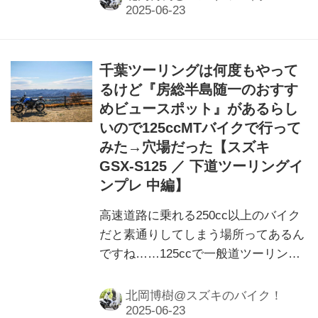
千葉ツーリングは何度もやって
るけど『房総半島随一のおすす
めビュースポット』があるらし
いので125ccMTバイクで行って
みた→穴場だった【スズキ
GSX-S125 ／ 下道ツーリングイ
ンプレ 中編】
高速道路に乗れる250cc以上のバイク
だと素通りしてしまう場所ってあるん
ですね……125ccで一般道ツーリング
をしてみたら思わぬ発見!?
北岡博樹@スズキのバイク！