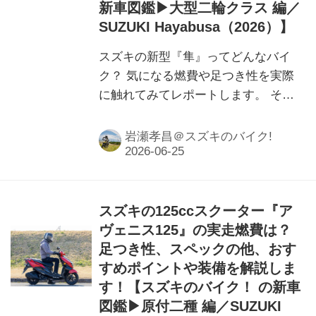
新車図鑑▶大型二輪クラス 編／
SUZUKI Hayabusa（2026）】
スズキの新型『隼』ってどんなバイ
ク？ 気になる燃費や足つき性を実際
に触れてみてレポートします。 その
他にもスペックや装備など基本情報を
詳しくお届け！
岩瀬孝昌＠スズキのバイク!
スズキの125ccスクーター『ア
ヴェニス125』の実走燃費は？
足つき性、スペックの他、おす
すめポイントや装備を解説しま
す！【スズキのバイク！ の新車
図鑑▶原付二種 編／SUZUKI