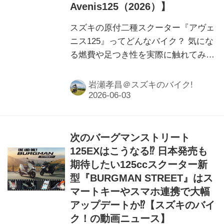
Avenis125（2026）】
スズキの原付二種スクーター『アヴェ
ニス125』ってどんなバイク？ 気にな
る燃費や足つき性を実際に触れてみて
レポートします。その他にもスペック
や装備など基本情報を詳しくお届け！
岩瀬孝昌＠スズキのバイク!
次のバーグマンストリート
125EXはこうなる⁉︎ 日本発売も
期待したい125ccスクーター新
型『BURGMAN STREET』はス
マートキーやスマホ連携で大幅
アップデートか⁉︎【スズキのバイ
ク！の動画ニュース】