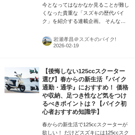
今となってはなかなか見ることが難し
くなった貴重な「スズキの歴代バイ
ク」を紹介する連載企画。 そんなス
ズキの歴代バイクを振り返りながら、
もし「今のバイクに例えるなら…？」
岩瀬孝昌＠スズキのバイク!
と、編集部 岩瀬が独断と偏見で選ん
でみたいと思います。今回は30年以上
の歴史を持つスズキのスクーター「ア
ドレス」です。
【後悔しない125ccスクーター
選び】春からの新生活『バイク
通勤・通学』におすすめ！ 価格
や収納、足つき性など気をつけ
るべきポイントは？【バイク初
心者おすすめ知識学】
春からの新生活で125ccスクーターが
欲しい！ だけどスズキには125ccスク