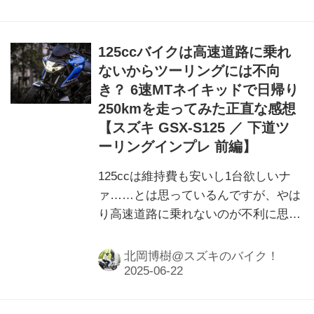
125ccバイクは高速道路に乗れ
ないからツーリングには不向
き？ 6速MTネイキッドで日帰り
250kmを走ってみた正直な感想
【スズキ GSX-S125 ／ 下道ツ
ーリングインプレ 前編】
125ccは維持費も安いし1台欲しいナ
ァ……とは思っているんですが、やは
り高速道路に乗れないのが不利に思え
てしまう。そんな人、私以外にもいる
のでは？
北岡博樹@スズキのバイク！