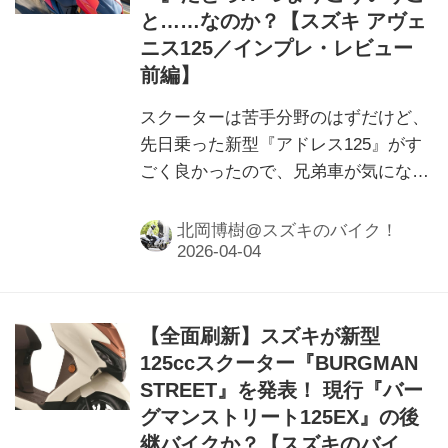
と……なのか？【スズキ アヴェ
ニス125／インプレ・レビュー
前編】
スクーターは苦手分野のはずだけど、
先日乗った新型『アドレス125』がす
ごく良かったので、兄弟車が気になっ
てしまいました。しかし……スポーツ
スクーターって、どういうこと？
北岡博樹@スズキのバイク！
【全面刷新】スズキが新型
125ccスクーター『BURGMAN
STREET』を発表！ 現行『バー
グマンストリート125EX』の後
継バイクか？【スズキのバイ