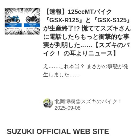
ィスクーターというジャンルを確立し
た50ccスクーター「CARNA（カー
【速報】125ccMTバイク
ナ）」です。
『GSX-R125』と『GSX-S125』
が生産終了!? 慌ててスズキさん
に電話したらもっと衝撃的な事
実が判明した……【スズキのバ
イク！ の耳よりニュース】
え……これ本当？ まさかの事態が発
生しました……
北岡博樹@スズキのバイク！
SUZUKI OFFICIAL WEB SITE