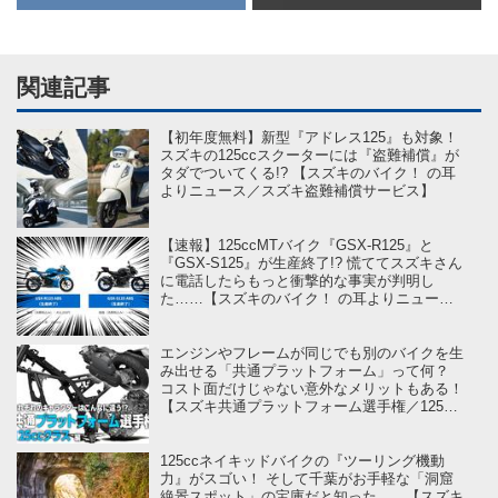
関連記事
【初年度無料】新型『アドレス125』も対象！
スズキの125ccスクーターには『盗難補償』が
タダでついてくる!? 【スズキのバイク！ の耳
よりニュース／スズキ盗難補償サービス】
【速報】125ccMTバイク『GSX-R125』と
『GSX-S125』が生産終了!? 慌ててスズキさん
に電話したらもっと衝撃的な事実が判明し
た……【スズキのバイク！ の耳よりニュー
ス】
エンジンやフレームが同じでも別のバイクを生
み出せる「共通プラットフォーム」って何？
コスト面だけじゃない意外なメリットもある！
【スズキ共通プラットフォーム選手権／125cc
クラス 編】
125ccネイキッドバイクの『ツーリング機動
力』がスゴい！ そして千葉がお手軽な「洞窟
絶景スポット」の宝庫だと知った……【スズキ