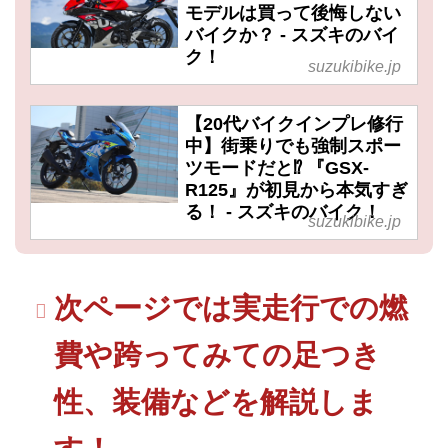
モデルは買って後悔しない
バイクか？ - スズキのバイ
ク！
suzukibike.jp
【20代バイクインプレ修行
中】街乗りでも強制スポー
ツモードだと⁉ 『GSX-
R125』が初見から本気すぎ
る！ - スズキのバイク！
suzukibike.jp
次ページでは実走行での燃
費や跨ってみての足つき
性、装備などを解説しま