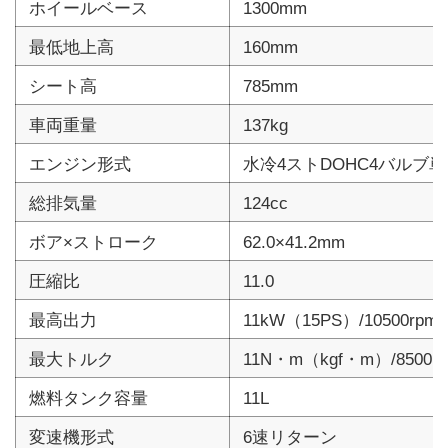
ホイールベース
1300mm
最低地上高
160mm
シート高
785mm
車両重量
137kg
エンジン形式
水冷4ストDOHC4バルブ
総排気量
124cc
ボア×ストローク
62.0×41.2mm
圧縮比
11.0
最高出力
11kW（15PS）/10500rpm
最大トルク
11N・m（kgf・m）/8500r
燃料タンク容量
11L
変速機形式
6速リターン