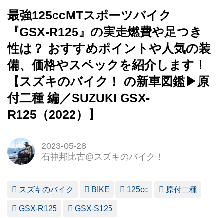
最強125ccMTスポーツバイク
『GSX-R125』の実走燃費や足つき
性は？ おすすめポイントや人気の装
備、価格やスペックを紹介します！
【スズキのバイク！ の新車図鑑▶原
付二種 編／SUZUKI GSX-
R125（2022）】
2023-05-28
石神邦比古@スズキのバイク！
スズキのバイク
BIKE
125cc
原付二種
GSX-R125
GSX-S125