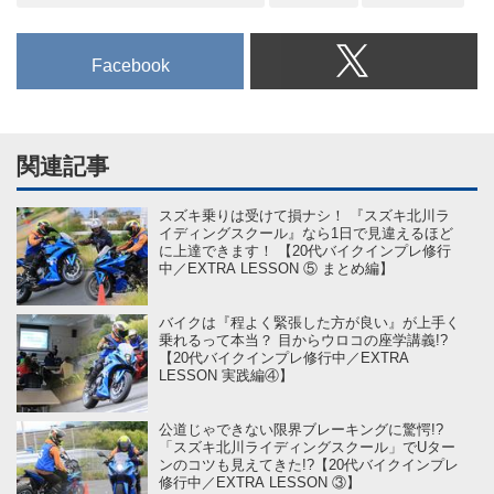
Facebook
関連記事
スズキ乗りは受けて損ナシ！ 『スズキ北川ラ
イディングスクール』なら1日で見違えるほど
に上達できます！ 【20代バイクインプレ修行
中／EXTRA LESSON ⑤ まとめ編】
バイクは『程よく緊張した方が良い』が上手く
乗れるって本当？ 目からウロコの座学講義!?
【20代バイクインプレ修行中／EXTRA
LESSON 実践編④】
公道じゃできない限界ブレーキングに驚愕!?
「スズキ北川ライディングスクール」でUター
ンのコツも見えてきた!?【20代バイクインプレ
修行中／EXTRA LESSON ③】