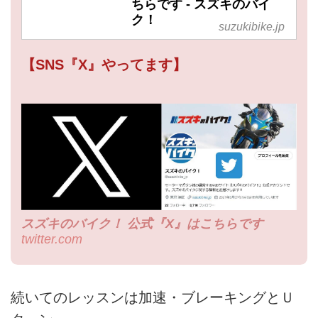
ちらです - スズキのバイ
ク！
suzukibike.jp
【SNS『X』やってます】
スズキのバイク！ 公式『X』はこちらです
twitter.com
続いてのレッスンは加速・ブレーキングとＵ