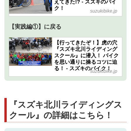
えてきた!? - スズキのバイ
ク！
suzukibike.jp
【実践編①】に戻る
【行ってきたぞ！】虎の穴
『スズキ北川ライディング
スクール』に潜入！ バイク
を思い通りに操るコツに迫
る！ - スズキのバイク！
suzukibike.jp
『スズキ北川ライディングス
クール』の詳細はこちら！