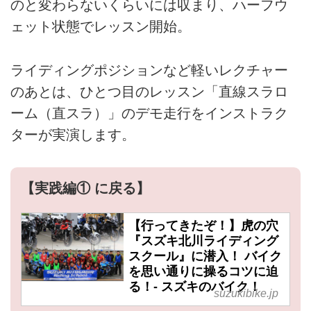
のと変わらないくらいには収まり、ハーフウ
ェット状態でレッスン開始。
ライディングポジションなど軽いレクチャー
のあとは、ひとつ目のレッスン「直線スラロ
ーム（直スラ）」のデモ走行をインストラク
ターが実演します。
【実践編① に戻る】
【行ってきたぞ！】虎の穴
『スズキ北川ライディング
スクール』に潜入！ バイク
を思い通りに操るコツに迫
る！- スズキのバイク！
suzukibike.jp