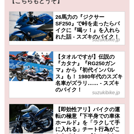
【こちらもどうぞ】
26馬力の『ジクサー
SF250』で峠を走ったらバ
イクに『喝ッ！』を入れら
れた話 - スズキのバイク！
suzukibike.jp
【タオルですが】伝説の
『カタナ』『RG250ガン
マ』から『初代インパル
ス』も！ 1980年代のスズキ
名車がズラリ…… - スズキ
のバイク！
suzukibike.jp
【即効性アリ】バイクの運
転の極意『下半身での車体
ホールド』を「ラクして手
に入れる」チート行為がこ