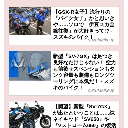
【GSX-R女子】流行りの
『バイク女子』かと思いき
や……ソロで「伊豆スカ全
線往復」が大好きって!? -
スズキのバイク！
suzukibike.jp
新型『SV-7GX』は足つき
良好なだけじゃない！ 空力
も前後サスペンションもタ
ンク容量も装備もロングツ
ーリングに本気だ！ - スズ
キのバイク！
suzukibike.jp
【願望】新型『SV-7GX』
が出たということは……純
ネイキッド『SV650』や
『Vストローム650』の復活