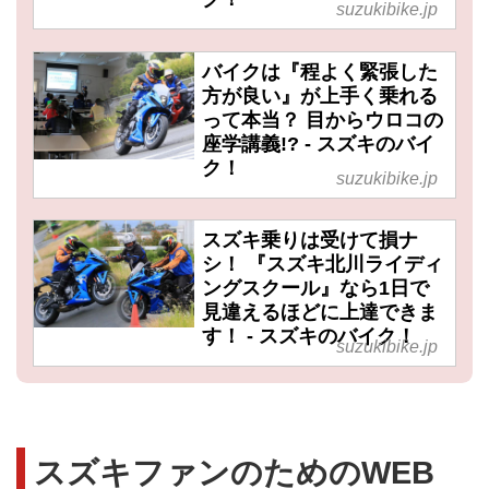
suzukibike.jp
バイクは『程よく緊張した
方が良い』が上手く乗れる
って本当？ 目からウロコの
座学講義!? - スズキのバイ
ク！
suzukibike.jp
スズキ乗りは受けて損ナ
シ！ 『スズキ北川ライディ
ングスクール』なら1日で
見違えるほどに上達できま
す！ - スズキのバイク！
suzukibike.jp
スズキファンのためのWEB