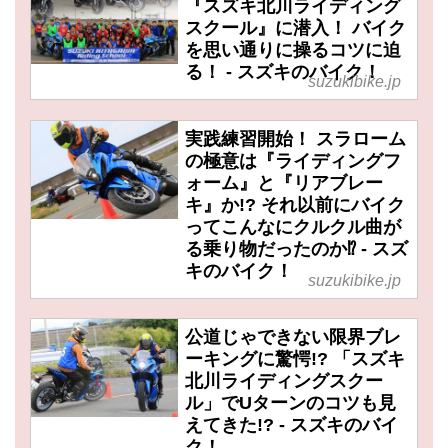
『スズキ北川ライディング
スクール』に潜入！ バイク
を思い通りに操るコツに迫
る！ - スズキのバイク！
suzukibike.jp
実践練習開始！ スラローム
の極意は『ライディングフ
ォーム』と『リアブレー
キ』か!? それ以前にバイク
ってこんなにクルクル曲が
る乗り物だったのか⁉ - スズ
キのバイク！
suzukibike.jp
公道じゃできない限界ブレ
ーキングに驚愕!? 「スズキ
北川ライディングスクー
ル」でUターンのコツも見
えてきた!? - スズキのバイ
ク！