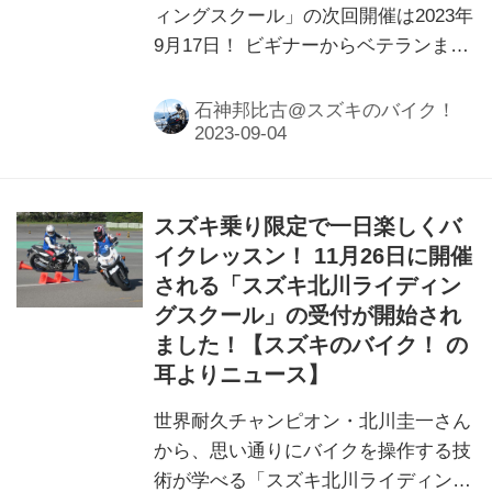
ィングスクール」の次回開催は2023年
9月17日！ ビギナーからベテランま
で、今よりもっとバイクを楽しく乗れ
るようになる「スズキ乗り限定」のレ
石神邦比古@スズキのバイク！
ッスンを要チェック！
スズキ乗り限定で一日楽しくバ
イクレッスン！ 11月26日に開催
される「スズキ北川ライディン
グスクール」の受付が開始され
ました！【スズキのバイク！ の
耳よりニュース】
世界耐久チャンピオン・北川圭一さん
から、思い通りにバイクを操作する技
術が学べる「スズキ北川ライディング