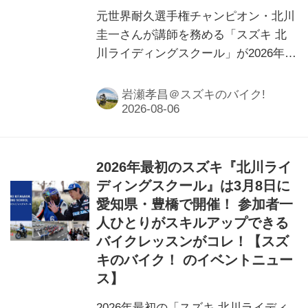
元世界耐久選手権チャンピオン・北川
圭一さんが講師を務める「スズキ 北
川ライディングスクール」が2026年9
月20日（日）に愛知県豊橋市で開催！
初心者からベテランライダーまでスキ
岩瀬孝昌＠スズキのバイク!
ルアップできるおすすめスクールで
す。
2026年最初のスズキ『北川ライ
ディングスクール』は3月8日に
愛知県・豊橋で開催！ 参加者一
人ひとりがスキルアップできる
バイクレッスンがコレ！【スズ
キのバイク！ のイベントニュー
ス】
2026年最初の「スズキ 北川ライディ