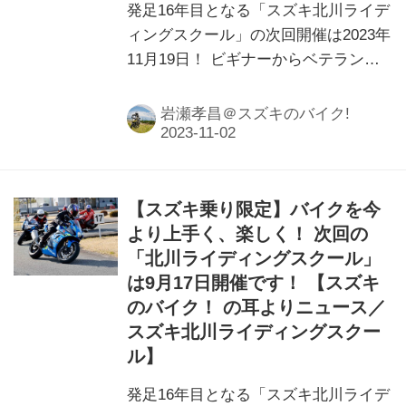
発足16年目となる「スズキ北川ライデ
ィングスクール」の次回開催は2023年
11月19日！ ビギナーからベテランま
で、今よりもっとバイクを楽しく乗れ
るようになる「スズキ乗り限定」のレ
岩瀬孝昌＠スズキのバイク!
ッスンを要チェック！
【スズキ乗り限定】バイクを今
より上手く、楽しく！ 次回の
「北川ライディングスクール」
は9月17日開催です！ 【スズキ
のバイク！ の耳よりニュース／
スズキ北川ライディングスクー
ル】
発足16年目となる「スズキ北川ライデ