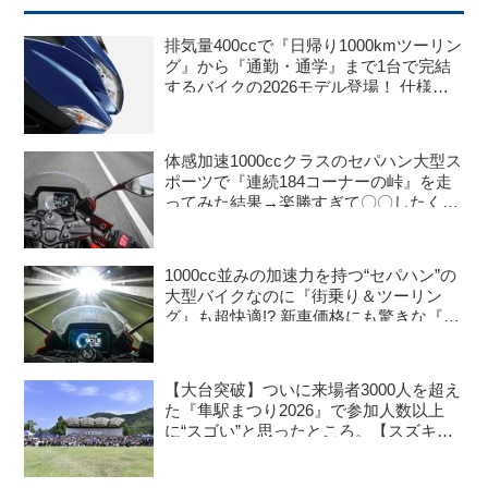
排気量400ccで『日帰り1000kmツーリン
グ』から『通勤・通学』まで1台で完結
するバイクの2026モデル登場！ 仕様変
更を受けても価格はすえ置き!? 今となっ
ては逆にリーズナブルかも……【スズキ
のバイク！ の新車ニュース】
体感加速1000ccクラスのセパハン大型ス
ポーツで『連続184コーナーの峠』を走
ってみた結果→楽勝すぎて〇〇したくな
った。【SUZUKI GSX-8R 試乗インプ
レ・レビュー 中編】
1000cc並みの加速力を持つ“セパハン”の
大型バイクなのに『街乗り＆ツーリン
グ』も超快適!? 新車価格にも驚きな『万
能すぎる1台』はコレじゃないか？
【SUZUKI GSX-8R／インプレ・レビュ
ー 前編】
【大台突破】ついに来場者3000人を超え
た『隼駅まつり2026』で参加人数以上
に“スゴい”と思ったところ。【スズキの
バイク！ のイベントニュース／隼駅まつ
り2026】