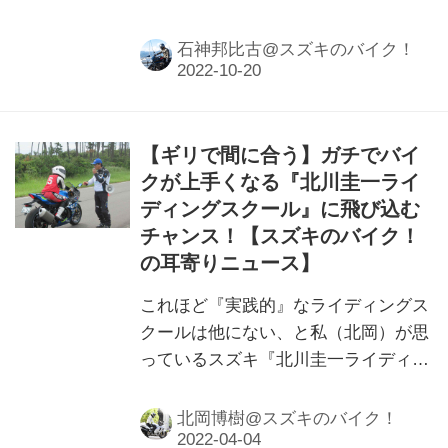
スクール」が11月26日（土）に開催。
10月20日より受付が開始されました。
石神邦比古@スズキのバイク！
【ギリで間に合う】ガチでバイ
クが上手くなる『北川圭一ライ
ディングスクール』に飛び込む
チャンス！【スズキのバイク！
の耳寄りニュース】
これほど『実践的』なライディングス
クールは他にない、と私（北岡）が思
っているスズキ『北川圭一ライディン
グスクール』ですが、4月12日（火）
に開催されるに珍しくまだ空きがあ
北岡博樹@スズキのバイク！
る!? これチャンスですよ！