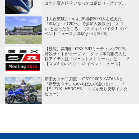
はすえ置き!? 今となっては逆にリーズナブル
かも……【スズキのバイク！ の新車ニュー
ス】
【大台突破】ついに来場者3000人を超えた
『隼駅まつり2026』で参加人数以上に“スゴ
い”と思ったところ。【スズキのバイク！ のイ
ベントニュース／隼駅まつり2026】
【続報】第3回『GSX-S/Rミーティング2026』
特設サイトがオープン！ グッズ事前販売の注
目アイテムは「ジェットストリーム」な……!?
【スズキのバイク！ のイベントニュース】
新旧カタナ二刀流！ GSX1100S KATANAと
『新型カタナ』のいちばんの違いとは……？
【SUZUKI HEROES！ スズキ乗り突撃インタ
ビュー】