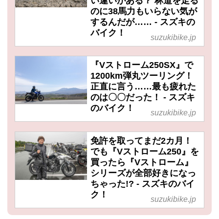
い違いがある？ 林道を走る
のに38馬力もいらない気が
するんだが…… - スズキの
バイク！
suzukibike.jp
『Vストローム250SX』で
1200km弾丸ツーリング！
正直に言う……最も疲れた
のは〇〇だった！ - スズキ
のバイク！
suzukibike.jp
免許を取ってまだ2カ月！
でも『Vストローム250』を
買ったら『Vストローム』
シリーズが全部好きになっ
ちゃった!? - スズキのバイ
ク！
suzukibike.jp