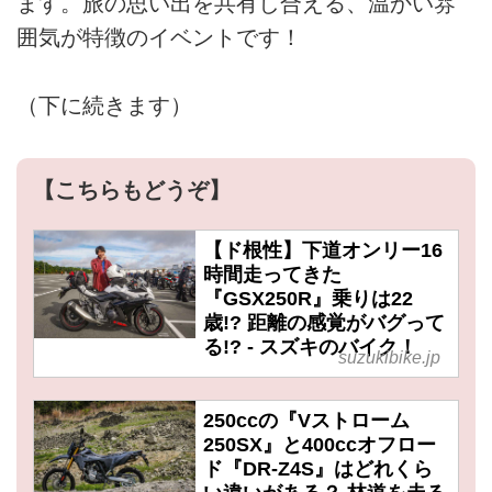
ます。旅の思い出を共有し合える、温かい雰
囲気が特徴のイベントです！
（下に続きます）
【こちらもどうぞ】
【ド根性】下道オンリー16
時間走ってきた
『GSX250R』乗りは22
歳!? 距離の感覚がバグって
る!? - スズキのバイク！
suzukibike.jp
250ccの『Vストローム
250SX』と400ccオフロー
ド『DR-Z4S』はどれくら