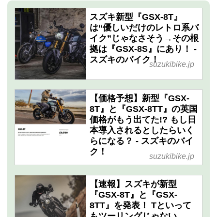
スズキ新型『GSX-8T』
は“優しいだけのレトロ系バ
イク”じゃなさそう→その根
拠は『GSX-8S』にあり！ -
スズキのバイク！
suzukibike.jp
【価格予想】新型『GSX-
8T』と『GSX-8TT』の英国
価格がもう出てた!? もし日
本導入されるとしたらいく
らになる？ - スズキのバイ
ク！
suzukibike.jp
【速報】スズキが新型
『GSX-8T』と『GSX-
8TT』を発表！ Tといって
もツーリングじゃない……