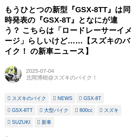
もうひとつの新型『GSX-8TT』は同
時発表の『GSX-8T』となにが違
う？ こちらは「ロードレーサーイメ
ージ」らしいけど……【スズキのバ
イク！ の新車ニュース】
2025-07-04
北岡博樹@スズキのバイク！
スズキのバイク
NEWS
GSX-8T
GSX-8TT
大型バイク
800cc
スズキ
SUZUKI
新車