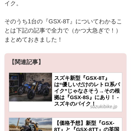
イク。
そのうち1台の『GSX-8T』についてわかるこ
とは下記の記事で全力で（かつ大急ぎで！）
まとめておきました！
【関連記事】
スズキ新型『GSX-8T』
は“優しいだけのレトロ系バ
イク”じゃなさそう→その根
拠は『GSX-8S』にあり！ -
スズキのバイク！
suzukibike.jp
【価格予想】新型『GSX-
8T』と『GSX-8TT』の英国