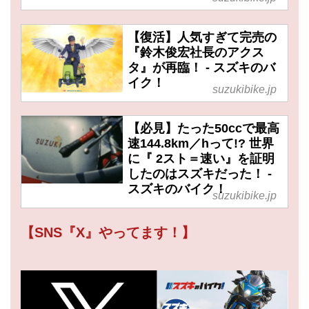
【復活】人気すぎて完売の
『鈴木俊宏社長のアクス
タ』が再臨！ - スズキのバ
イク！
suzukibike.jp
【必見】たった50ccで最高
速144.8km／hって!? 世界
に『 2スト＝速い』を証明
したのはスズキだった！ -
スズキのバイク！
suzukibike.jp
【SNS『X』やってます！】