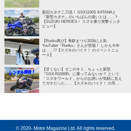
新旧カタナ二刀流！ GSX1100S KATANAと
『新型カタナ』のいちばんの違いとは……？
【SUZUKI HEROES！ スズキ乗り突撃インタ
ビュー】
【Ruriko再び】隼駅まつり2026に人気
YouTuber『Ruriko』さんが登場！ しかも今年
は……!?【スズキのバイク！ のイベントニュ
ース】
【甘くない】そこのキミ、ちょっと新型
『GSX-R1000R』に乗ってみないか？ という
「スズキワールド」からのお誘いが気軽に見え
てガチだった……【スズキのバイク！ の耳よ
りニュース】
© 2020- Motor Magazine Ltd. All rights reserved.