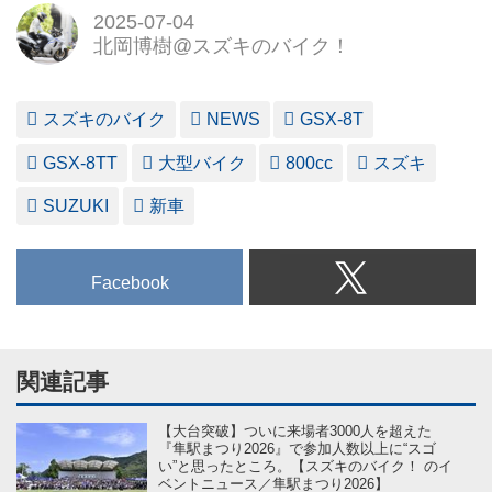
2025-07-04
北岡博樹@スズキのバイク！
スズキのバイク
NEWS
GSX-8T
GSX-8TT
大型バイク
800cc
スズキ
SUZUKI
新車
Facebook
関連記事
【大台突破】ついに来場者3000人を超えた
『隼駅まつり2026』で参加人数以上に“スゴ
い”と思ったところ。【スズキのバイク！ のイ
ベントニュース／隼駅まつり2026】