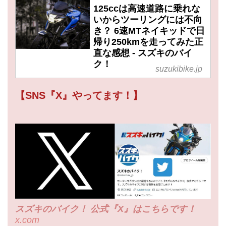
125ccは高速道路に乗れな
いからツーリングには不向
き？ 6速MTネイキッドで日
帰り250kmを走ってみた正
直な感想 - スズキのバイ
ク！
suzukibike.jp
【SNS『X』やってます！】
スズキのバイク！ 公式『X』はこちらです！
x.com