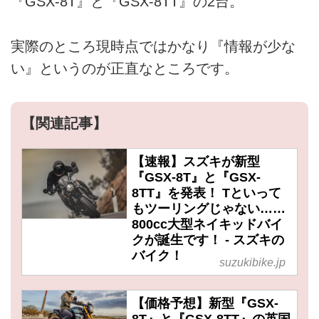
『GSX-8T』と『GSX-8TT』の2台。
実際のところ現時点ではかなり『情報が少な
い』というのが正直なところです。
【関連記事】
【速報】スズキが新型
『GSX-8T』と『GSX-
8TT』を発表！ Tといって
もツーリングじゃない……
800cc大型ネイキッドバイ
クが誕生です！ - スズキの
バイク！
suzukibike.jp
【価格予想】新型『GSX-
8T』と『GSX-8TT』の英国