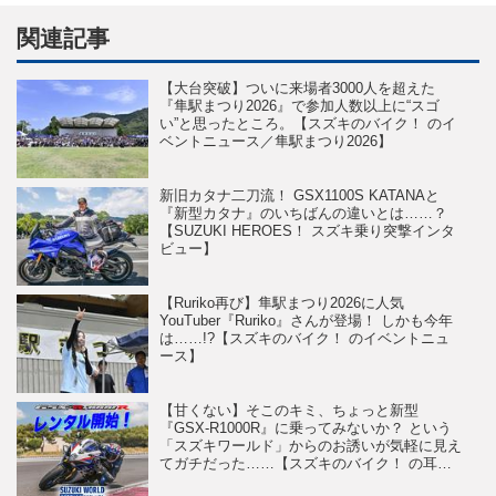
関連記事
【大台突破】ついに来場者3000人を超えた
『隼駅まつり2026』で参加人数以上に“スゴ
い”と思ったところ。【スズキのバイク！ のイ
ベントニュース／隼駅まつり2026】
新旧カタナ二刀流！ GSX1100S KATANAと
『新型カタナ』のいちばんの違いとは……？
【SUZUKI HEROES！ スズキ乗り突撃インタ
ビュー】
【Ruriko再び】隼駅まつり2026に人気
YouTuber『Ruriko』さんが登場！ しかも今年
は……!?【スズキのバイク！ のイベントニュ
ース】
【甘くない】そこのキミ、ちょっと新型
『GSX-R1000R』に乗ってみないか？ という
「スズキワールド」からのお誘いが気軽に見え
てガチだった……【スズキのバイク！ の耳よ
りニュース】