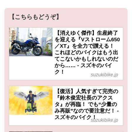
【こちらもどうぞ】
【消えゆく傑作】生産終了
を迎える『Vストローム650
／XT』を全力で讃える！
これほどのバイクはもう出
てこないかもしれないのだ
から…… - スズキのバイ
ク！
suzukibike.jp
【復活】人気すぎて完売の
『鈴木俊宏社長のアクス
タ』が再臨！ でも“少量の
み再販”なので要注意だ！ -
スズキのバイク！
suzukibike.jp