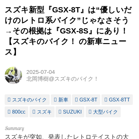
スズキ新型『GSX-8T』は“優しいだ
けのレトロ系バイク”じゃなさそう
→その根拠は『GSX-8S』にあり！
【スズキのバイク！ の新車ニュー
ス】
2025-07-04
北岡博樹@スズキのバイク！
スズキのバイク
新車
GSX-8T
GSX-8TT
800cc
スズキ
SUZUKI
大型バイク
スズキが突如、発表したレトロテイストの大