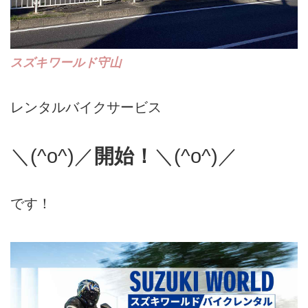
スズキワールド守山
レンタルバイクサービス
＼(^o^)／
開始！
＼(^o^)／
です！