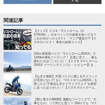
関連記事
【クイズ】スズキ『Vストローム（V-
STROM）』のネーミングの由来を知ってる？
これが分かったらVスト・マニア確定か!?【ス
ズキのバイク！ 車名の由来クイズ】
250cc単気筒バイク『Vストローム250SX』で
1200km弾丸ツーリング！ 正直に言う……最も
疲れたのは〇〇だった！【スズキ Vストローム
250SX ツーリングインプレ・レビュー⑤ まと
め編】
【なぎさ無双】大型バイクに感じるデメリット
が完全にない!? もし『Vストローム250SX』を
買ったら“千里浜なぎさドライブウェイ”を絶対
に走ったほうがいい！【スズキ Vストローム
250SX ツーリングインプレ・レビュー④ 達成
編】
【雨と寒さの8時間】過酷なツーリングで「大
事なもの」って何だと思う？ 250ccでも『Vス