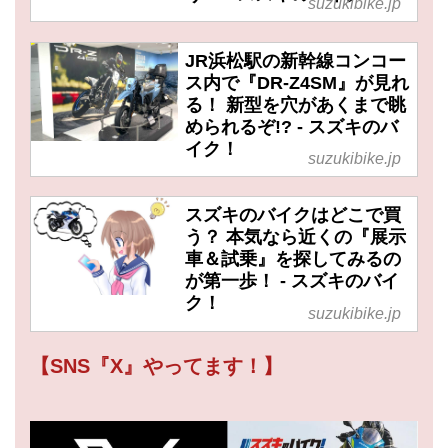
suzukibike.jp
JR浜松駅の新幹線コンコー
ス内で『DR-Z4SM』が見れ
る！ 新型を穴があくまで眺
められるぞ!? - スズキのバ
イク！
suzukibike.jp
スズキのバイクはどこで買
う？ 本気なら近くの『展示
車＆試乗』を探してみるの
が第一歩！ - スズキのバイ
ク！
suzukibike.jp
【SNS『X』やってます！】