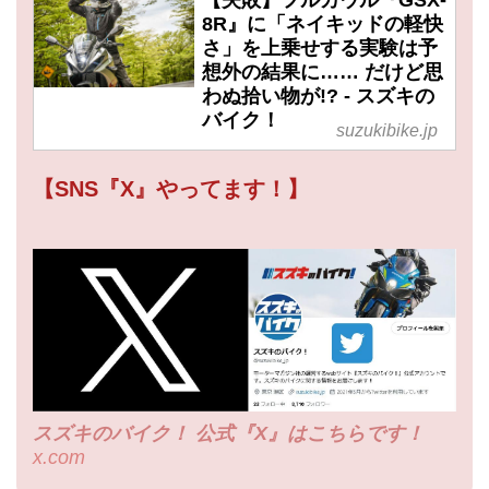
【失敗】フルカウル『GSX-
8R』に「ネイキッドの軽快
さ」を上乗せする実験は予
想外の結果に…… だけど思
わぬ拾い物が!? - スズキの
バイク！
suzukibike.jp
【SNS『X』やってます！】
スズキのバイク！ 公式『X』はこちらです！
x.com