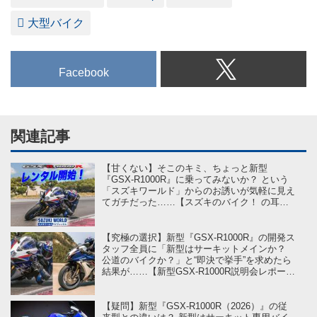
大型バイク
Facebook
関連記事
【甘くない】そこのキミ、ちょっと新型
『GSX-R1000R』に乗ってみないか？ という
「スズキワールド」からのお誘いが気軽に見え
てガチだった……【スズキのバイク！ の耳よ
りニュース】
【究極の選択】新型『GSX-R1000R』の開発ス
タッフ全員に「新型はサーキットメインか？
公道のバイクか？」と“即決で挙手”を求めたら
結果が……【新型GSX-R1000R説明会レポート
／後編】
【疑問】新型『GSX-R1000R（2026）』の従