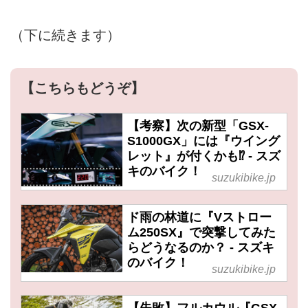
（下に続きます）
【こちらもどうぞ】
【考察】次の新型「GSX-
S1000GX」には『ウイング
レット』が付くかも⁉︎ - スズ
キのバイク！
suzukibike.jp
ド雨の林道に『Vストロー
ム250SX』で突撃してみた
らどうなるのか？ - スズキ
のバイク！
suzukibike.jp