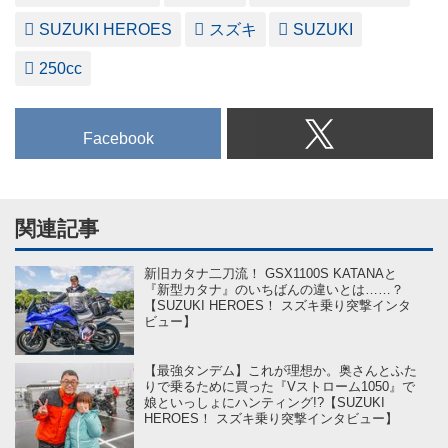
SUZUKI HEROES
スズキ
SUZUKI
250cc
Facebook
関連記事
新旧カタナ二刀流！ GSX1100S KATANAと
『新型カタナ』のいちばんの違いとは……？
【SUZUKI HEROES！ スズキ乗り突撃インタ
ビュー】
【最強タンデム】これが理想か。奥さんとふた
りで乗るために買った『Vストローム1050』で
娘といっしょにハンティング!?【SUZUKI
HEROES！ スズキ乗り突撃インタビュー】