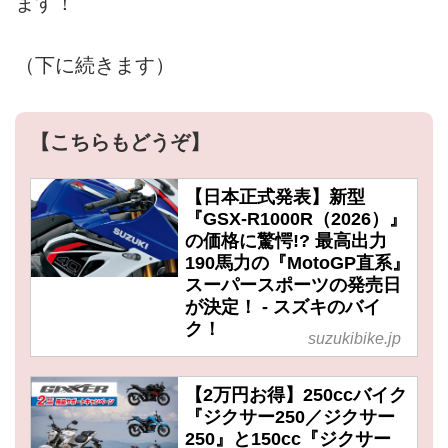
ます！
（下に続きます）
【こちらもどうぞ】
【日本正式発表】新型
『GSX-R1000R（2026）』
の価格に驚愕!? 最高出力
190馬力の『MotoGP直系』
スーパースポーツの発売日
が決定！ - スズキのバイ
ク！
suzukibike.jp
【2万円お得】250ccバイク
『ジクサー250／ジクサー
250』と150cc『ジクサー