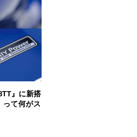
8TT』に新搭
」って何がス