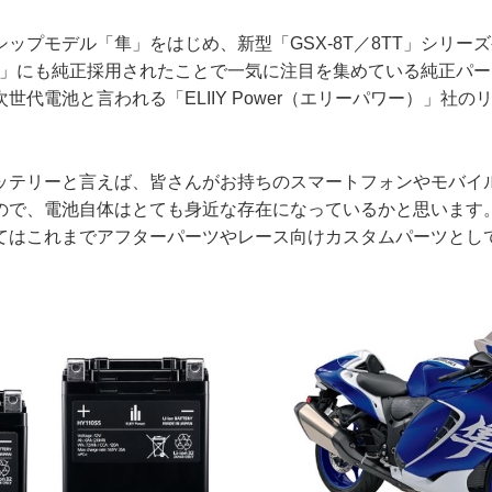
ップモデル「隼」をはじめ、新型「GSX-8T／8TT」シリー
00/R」にも純正採用されたことで一気に注目を集めている純正パ
世代電池と言われる「ELIIY Power（エリーパワー）」社
ッテリーと言えば、皆さんがお持ちのスマートフォンやモバイ
ので、電池自体はとても身近な存在になっているかと思います
てはこれまでアフターパーツやレース向けカスタムパーツとし
。