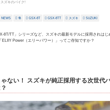
スズキのバイク!
NEWS
隼
GSX-8T
GSX-8TT
スズキ
SUZUKI
X-8T/TT」シリーズなど、スズキの最新モデルに採用されは
ELIIY Power（エリーパワー）」ってご存知ですか？
ゃない！ スズキが純正採用する次世代
は？