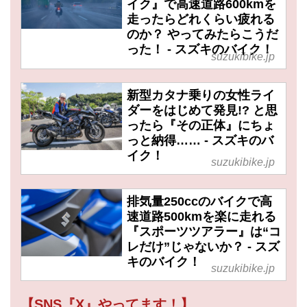
イク』で高速道路600kmを
走ったらどれくらい疲れる
のか？ やってみたらこうだ
った！ - スズキのバイク！
suzukibike.jp
新型カタナ乗りの女性ライ
ダーをはじめて発見!? と思
ったら『その正体』にちょ
っと納得…… - スズキのバ
イク！
suzukibike.jp
排気量250ccのバイクで高
速道路500kmを楽に走れる
『スポーツツアラー』は“コ
レだけ”じゃないか？ - スズ
キのバイク！
suzukibike.jp
【SNS『X』やってます！】