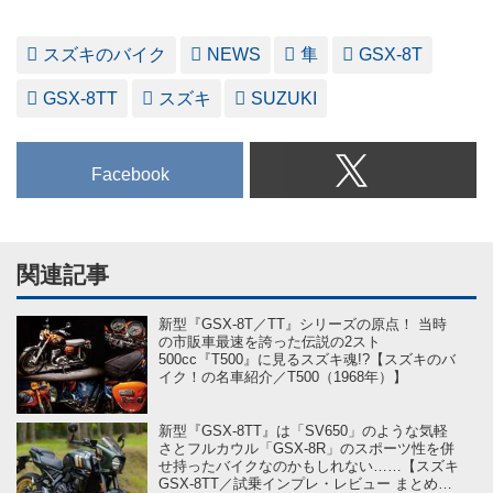
スズキのバイク
NEWS
隼
GSX-8T
GSX-8TT
スズキ
SUZUKI
Facebook
関連記事
新型『GSX-8T／TT』シリーズの原点！ 当時
の市販車最速を誇った伝説の2スト
500cc『T500』に見るスズキ魂!?【スズキのバ
イク！の名車紹介／T500（1968年）】
新型『GSX-8TT』は「SV650」のような気軽
さとフルカウル「GSX-8R」のスポーツ性を併
せ持ったバイクなのかもしれない……【スズキ
GSX-8TT／試乗インプレ・レビュー まとめ