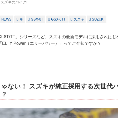
スズキのバイク!
NEWS
隼
GSX-8T
GSX-8TT
スズキ
SUZUKI
X-8T/TT」シリーズなど、スズキの最新モデルに採用されは
ELIIY Power（エリーパワー）」ってご存知ですか？
ゃない！ スズキが純正採用する次世代
は？