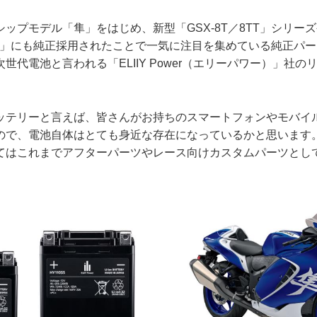
ップモデル「隼」をはじめ、新型「GSX-8T／8TT」シリー
00/R」にも純正採用されたことで一気に注目を集めている純正パ
世代電池と言われる「ELIIY Power（エリーパワー）」社
ッテリーと言えば、皆さんがお持ちのスマートフォンやモバイ
ので、電池自体はとても身近な存在になっているかと思います
てはこれまでアフターパーツやレース向けカスタムパーツとし
。