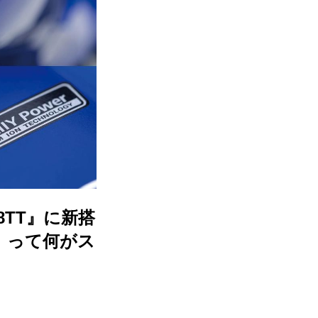
8TT』に新搭
」って何がス