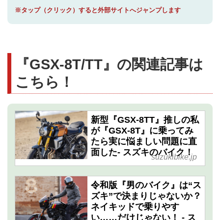
※タップ（クリック）すると外部サイトへジャンプします
『GSX-8T/TT』の関連記事は
こちら！
新型『GSX-8TT』推しの私
が『GSX-8T』に乗ってみ
たら実に悩ましい問題に直
面した- スズキのバイク！
suzukibike.jp
令和版『男のバイク』は“ス
ズキ”で決まりじゃないか？
ネイキッドで乗りやす
い……だけじゃない！ - ス