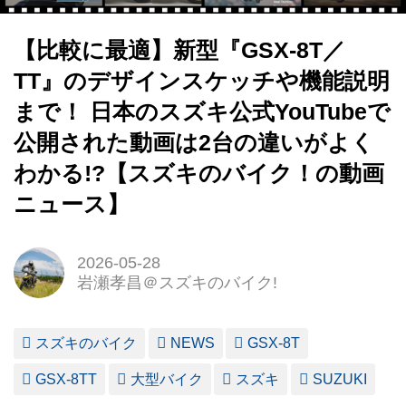
【比較に最適】新型『GSX-8T／
TT』のデザインスケッチや機能説明
まで！ 日本のスズキ公式YouTubeで
公開された動画は2台の違いがよく
わかる!?【スズキのバイク！の動画
ニュース】
2026-05-28
岩瀬孝昌＠スズキのバイク!
スズキのバイク
NEWS
GSX-8T
GSX-8TT
大型バイク
スズキ
SUZUKI