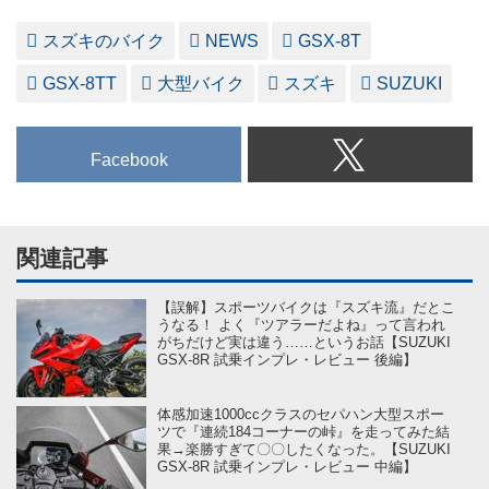
スズキのバイク
NEWS
GSX-8T
GSX-8TT
大型バイク
スズキ
SUZUKI
Facebook
関連記事
【誤解】スポーツバイクは『スズキ流』だとこ
うなる！ よく『ツアラーだよね』って言われ
がちだけど実は違う……というお話【SUZUKI
GSX-8R 試乗インプレ・レビュー 後編】
体感加速1000ccクラスのセパハン大型スポー
ツで『連続184コーナーの峠』を走ってみた結
果→楽勝すぎて〇〇したくなった。【SUZUKI
GSX-8R 試乗インプレ・レビュー 中編】