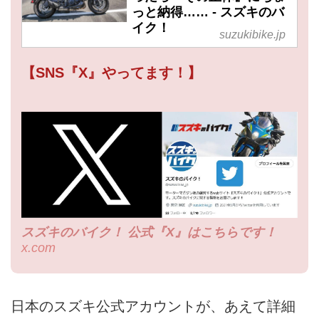
っと納得…… - スズキのバ
イク！
suzukibike.jp
【SNS『X』やってます！】
スズキのバイク！ 公式『X』はこちらです！
x.com
日本のスズキ公式アカウントが、あえて詳細