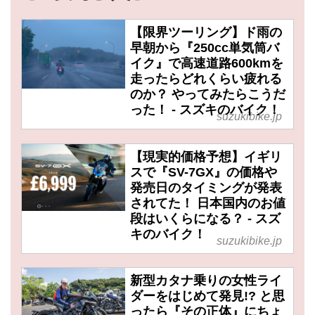
【限界ツーリング】ド雨の
早朝から『250cc単気筒バ
イク』で高速道路600kmを
走ったらどれくらい疲れる
のか？ やってみたらこうだ
った！ - スズキのバイク！
suzukibike.jp
【現実的価格予想】イギリ
スで『SV-7GX』の価格や
発売日のタイミングが発表
されてた！ 日本国内のお値
段はいくらになる？ - スズ
キのバイク！
suzukibike.jp
新型カタナ乗りの女性ライ
ダーをはじめて発見!? と思
ったら『その正体』にちょ