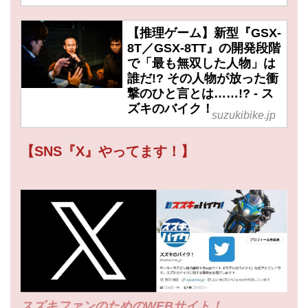
【推理ゲーム】新型『GSX-
8T／GSX-8TT』の開発段階
で「最も無双した人物」は
誰だ!? その人物が放った衝
撃のひと言とは……!? - ス
ズキのバイク！
suzukibike.jp
【SNS『X』やってます！】
スズキファンのためのWEBサイト！