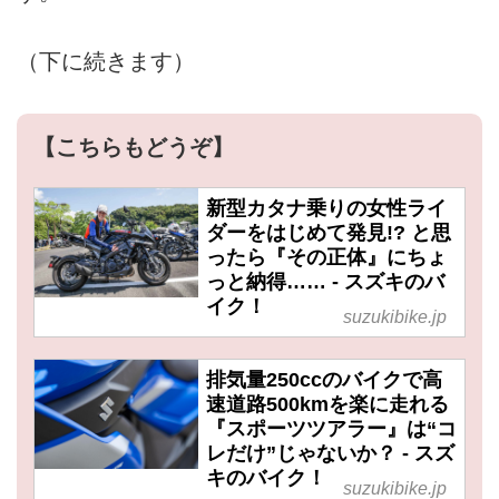
（下に続きます）
【こちらもどうぞ】
新型カタナ乗りの女性ライ
ダーをはじめて発見!? と思
ったら『その正体』にちょ
っと納得…… - スズキのバ
イク！
suzukibike.jp
排気量250ccのバイクで高
速道路500kmを楽に走れる
『スポーツツアラー』は“コ
レだけ”じゃないか？ - スズ
キのバイク！
suzukibike.jp