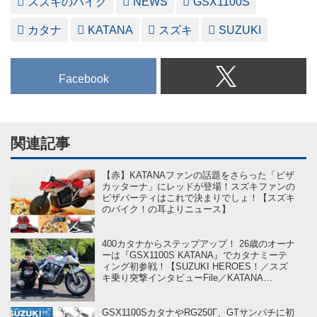
スズキのバイク
NEWS
GSX1100S
カタナ
KATANA
スズキ
SUZUKI
Facebook
関連記事
【赤】KATANAファンの話題をさらった「ピザ
カッターナ」にレッドが登場！スズキファンの
ピザパーティはこれで決まりでしょ！【スズキ
のバイク！の耳よりニュース】
400カタナからステップアップ！ 26歳のオーナ
ーは『GSX1100S KATANA』でカタナミーテ
ィング初参戦！【SUZUKI HEROES！／スズ
キ乗り突撃インタビューFile／KATANA
MEETING 2024編 ⑥】
GSX1100SカタナやRG250Γ、GTサンパチに初