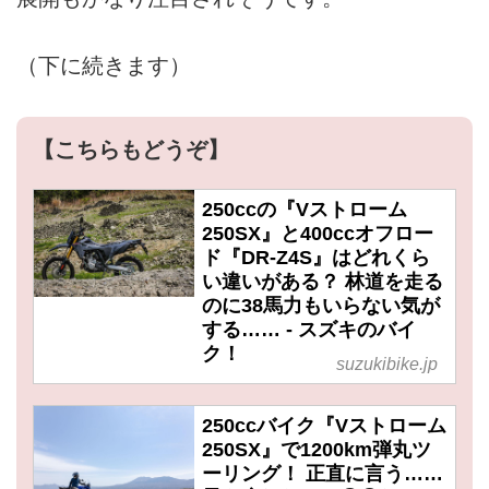
（下に続きます）
【こちらもどうぞ】
250ccの『Vストローム
250SX』と400ccオフロー
ド『DR-Z4S』はどれくら
い違いがある？ 林道を走る
のに38馬力もいらない気が
する…… - スズキのバイ
ク！
suzukibike.jp
250ccバイク『Vストローム
250SX』で1200km弾丸ツ
ーリング！ 正直に言う……