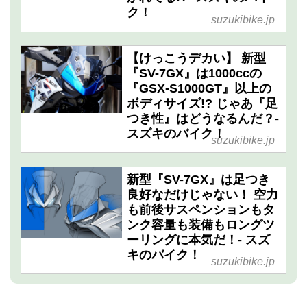
ク！
suzukibike.jp
【けっこうデカい】 新型
『SV-7GX』は1000ccの
『GSX-S1000GT』以上の
ボディサイズ!? じゃあ『足
つき性』はどうなるんだ？-
スズキのバイク！
suzukibike.jp
新型『SV-7GX』は足つき
良好なだけじゃない！ 空力
も前後サスペンションもタ
ンク容量も装備もロングツ
ーリングに本気だ！- スズ
キのバイク！
suzukibike.jp