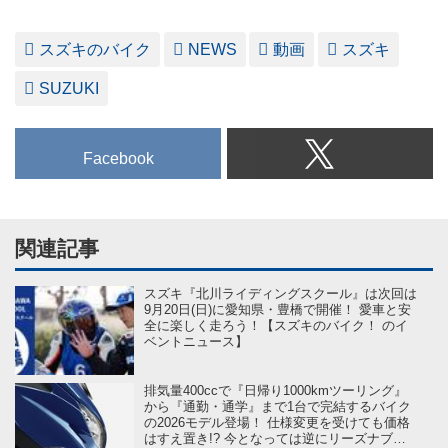
スズキのバイク
NEWS
動画
スズキ
SUZUKI
Facebook
関連記事
スズキ『北川ライディングスクール』は次回は
9月20日(日)に愛知県・豊橋で開催！ 愛車と安
全に楽しく走ろう！【スズキのバイク！ のイ
ベントニュース】
排気量400ccで『日帰り1000kmツーリング』
から『通勤・通学』まで1台で完結するバイク
の2026モデル登場！ 仕様変更を受けても価格
はすえ置き!? 今となっては逆にリーズナブル