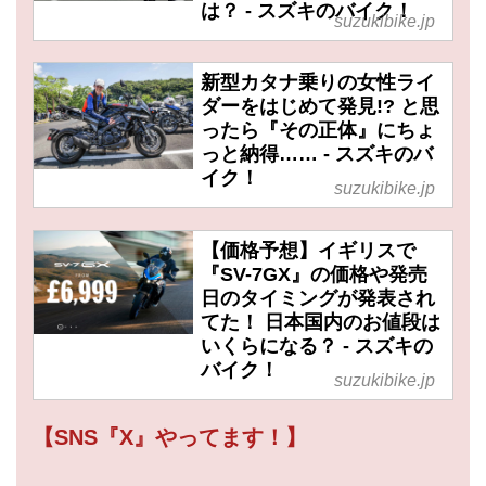
は？ - スズキのバイク！
suzukibike.jp
新型カタナ乗りの女性ライ
ダーをはじめて発見!? と思
ったら『その正体』にちょ
っと納得…… - スズキのバ
イク！
suzukibike.jp
【価格予想】イギリスで
『SV-7GX』の価格や発売
日のタイミングが発表され
てた！ 日本国内のお値段は
いくらになる？ - スズキの
バイク！
suzukibike.jp
【SNS『X』やってます！】