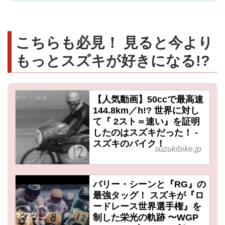
こちらも必見！ 見ると今より
もっとスズキが好きになる!?
【人気動画】50ccで最高速
144.8km／h!? 世界に対し
て『 2スト＝速い』を証明
したのはスズキだった！ -
スズキのバイク！
suzukibike.jp
バリー・シーンと『RG』の
最強タッグ！ スズキが『ロ
ードレース世界選手権』を
制した栄光の軌跡 〜WGP